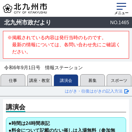
メニュー
北九州市政だより
NO.1465
※掲載されている内容は発行当時のものです。
最新の情報については、各問い合わせ先にご確認く
ださい。
令和6年9月1日号 情報ステーション
仕事
講座・教室
講演会
募集
スポーツ
はがき・往復はがきの記入方法
講演会
●時間は24時間表記
●料金について記載のない催しは入場無料（参加無