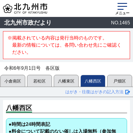
メニュー
北九州市政だより
NO.1465
※掲載されている内容は発行当時のものです。
最新の情報については、各問い合わせ先にご確認く
ださい。
令和6年9月1日号 各区版
小倉南区
若松区
八幡東区
八幡西区
戸畑区
はがき・往復はがきの記入方法
八幡西区
●時間は24時間表記
●料金について記載のない催しは入場無料（参加無