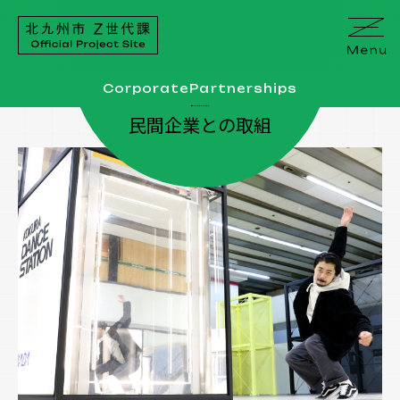
Corporate
Partnerships
About
民間企業との取組
Z世代課について
Z世代とは
Contents
Z世代はみ出せコンテスト
温Z知新
Z世代課パートナーズ