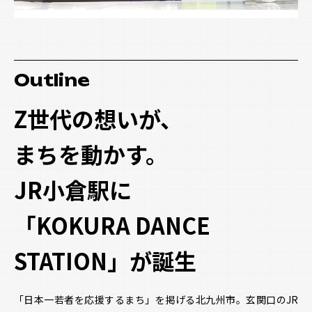
民間企業との取組
Other
区役所創造プロジェクト
2024年度事業
Outline
Z世代の想いが、
次世代創造プログラム
2024年度事業
まちを動かす。
次世代創造プログラム
2025年度事業
JR小倉駅に
「KOKURA DANCE
お問い合わせ
STATION」が誕生
「日本一若者を応援するまち」を掲げる北九州市。玄関口のJR