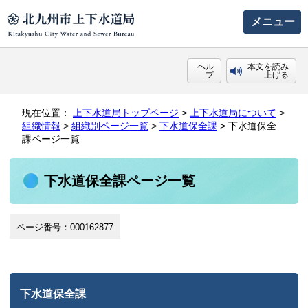
メニュー
ヘル
本文を読み
プ
上げる
現在位置：
上下水道局トップページ
>
上下水道局について
>
組織情報
>
組織別ページ一覧
>
下水道保全課
> 下水道保全
課ページ一覧
下水道保全課ページ一覧
ページ番号：000162877
下水道保全課