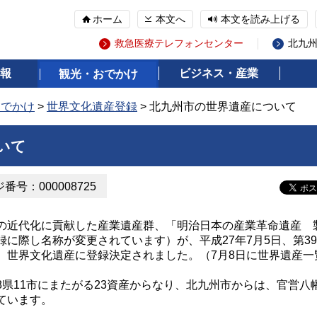
ホーム
本文へ
本文を読み上げる
救急医療テレフォンセンター
北九
報
ビジネス・産業
観光・おでかけ
おでかけ
>
世界文化遺産登録
> 北九州市の世界遺産について
いて
番号：000008725
近代化に貢献した産業遺産群、「明治日本の産業革命遺産 
に際し名称が変更されています）が、平成27年7月5日、第3
、世界文化遺産に登録決定されました。（7月8日に世界遺産一
県11市にまたがる23資産からなり、北九州市からは、官営八
ています。