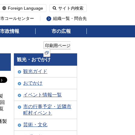
Foreign Language
サイト内検索
州市コールセンター
組織一覧・問合先
市政情報
市の広報
印刷用ページ
観光・おでかけ
観光ガイド
おでかけ
イベント情報一覧
製
9回
市の行事予定・近隣市
覧
町村イベント
幡製
芸術・文化