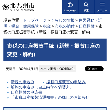
Language
検索
メニュー
現在位置：
トップページ
>
くらしの情報
>
住民異動・証
明・税金・健康保険
>
税金
>
市税の納付
>
口座振替
> 市
税の口座振替手続（新規・振替口座の変更・解約）
市税の口座振替手続（新規・振替口座の
変更・解約）
更新日 : 2026年4月1日
ページ番号：000156491
新規の申込み
振替口座変更の申込み
解約の申込み（自主納付へ切替え）
口座振替の申込書
「市税口座振替済通知書」の廃止のお知らせ