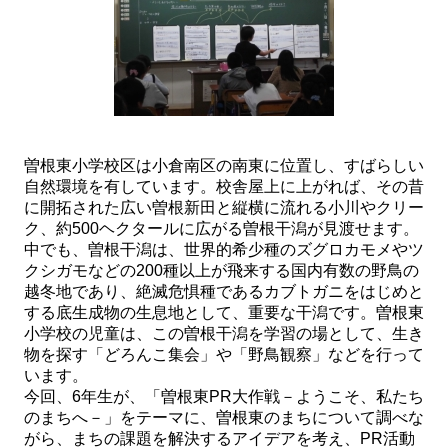
曽根東小学校区は小倉南区の南東に位置し、すばらしい
自然環境を有しています。校舎屋上に上がれば、その昔
に開拓された広い曽根新田と縦横に流れる小川やクリー
ク、約500ヘクタールに広がる曽根干潟が見渡せます。
中でも、曽根干潟は、世界的希少種のズグロカモメやツ
クシガモなどの200種以上が飛来する国内有数の野鳥の
越冬地であり、絶滅危惧種であるカブトガニをはじめと
する底生成物の生息地として、重要な干潟です。曽根東
小学校の児童は、この曽根干潟を学習の場として、生き
物を探す「どろんこ集会」や「野鳥観察」などを行って
います。
今回、6年生が、「曽根東PR大作戦－ようこそ、私たち
のまちへ－」をテーマに、曽根東のまちについて調べな
がら、まちの課題を解決するアイデアを考え、PR活動