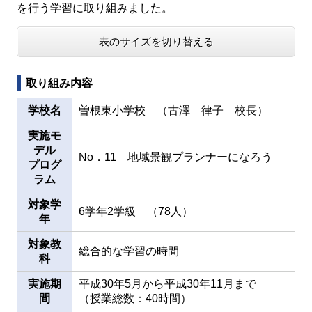
を行う学習に取り組みました。
表のサイズを切り替える
取り組み内容
学校名
曽根東小学校 （古澤 律子 校長）
実施モ
デル
No．11 地域景観プランナーになろう
プログ
ラム
対象学
6学年2学級 （78人）
年
対象教
総合的な学習の時間
科
実施期
平成30年5月から平成30年11月まで
間
（授業総数：40時間）