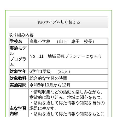
表のサイズを切り替える
取り組み内容
学校名
高槻小学校 （山下 恵子 校長）
実施モデ
ル
No．11 地域景観プランナーになろう
プログラ
ム
対象学年
6学年1学級 （21人）
対象教科
総合的な学習の時間
実施期間
令和5年10月から12月
・情報収集などの活動を楽しみながら、
意欲的に取り組み、地域に関心をもつ。
・活動を通して得た情報や知識を自分の
主な学習
課題に生かす。
内容
・活動を通して得た情報や知識をもとに