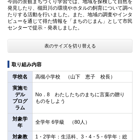
今回の景観まちづくり学習では、地域を探検して自然を
発見したり、槻田川の環境やホタルの飼育について調べ
たりする活動を行いました。また、地域の調査やインタ
ビューを通じて得た情報を「まちのじまん」として市民
センターで提示・発表しました。
表のサイズを切り替える
取り組み内容
学校名
高槻小学校 （山下 恵子 校長）
実施モ
デル
No．8 わたしたちのまちに言葉の贈り
プログ
ものをしよう
ラム
対象学
全学年 6学級 （80人）
年
対象教
1・2学年：生活科、3・4・5・6学年：総