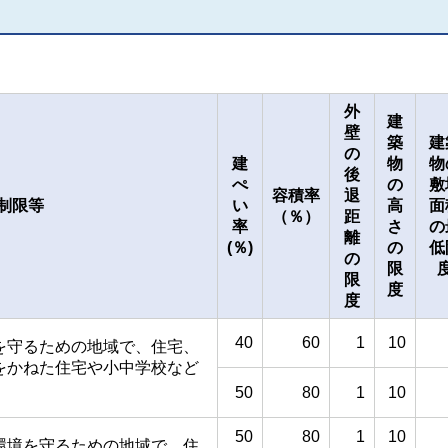
外
建
壁
築
建
の
建
物
物
後
ぺ
の
敷
容積率
退
制限等
い
高
面
（
％
）
距
率
さ
の
離
(％)
の
低
の
限
限
度
度
40
60
1
10
を守るための地域で、住宅、
をかねた住宅や小中学校など
50
80
1
10
50
80
1
10
環境を守るための地域で、住