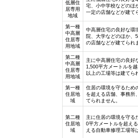
低層住
宅、小中学校などのほか
居専用
一定の店舗などが建て
地域
第一種
中高層住宅の良好な環
中高層
院、大学などのほか、5
住居専
の店舗などが建てられ
用地域
第二種
主に中高層住宅の良好
中高層
1,500平方メートル
住居専
以上の工場等は建てら
用地域
第一種
住居の環境を守るための
住居地
を超える店舗、事務所
域
てられません。
第二種
主に住居の環境を守るた
住居地
0平方メートルを超える
域
える自動車修理工場等