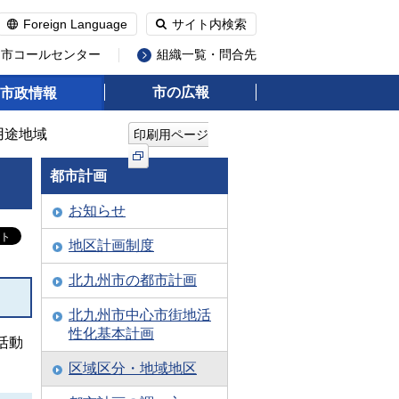
Foreign Language
サイト内検索
州市コールセンター
組織一覧・問合先
市の広報
市政情報
用途地域
印刷用ページ
都市計画
お知らせ
地区計画制度
北九州市の都市計画
北九州市中心市街地活
性化基本計画
活動
区域区分・地域地区