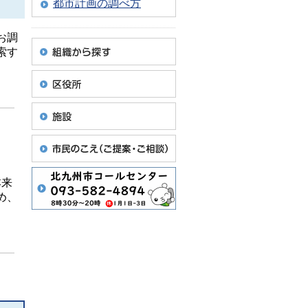
都市計画の調べ方
お調
索す
本来
め、