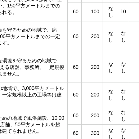
、150平方メートルまでの
な
60
100
10
られる。
し
境を守るための地域で、病
な
な
00平方メートルまでの一定
60
200
し
し
ます。
な環境を守るための地域で、
な
な
を越える店舗、事務所、一定規模
60
200
し
し
れません。
地域で、3,000平方メートル
な
な
、一定規模以上の工場等は建
60
200
し
し
な
な
60
200
めの地域で風俗施設、10,00
し
し
店舗、50平方メートルを超
な
な
は建てられません。
60
300
し
し