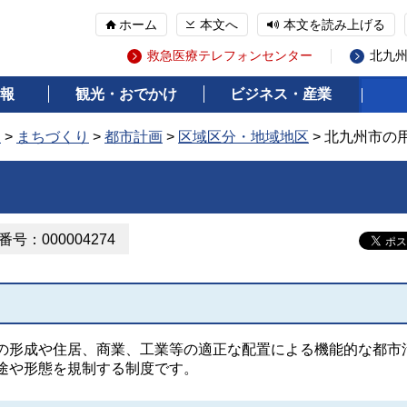
ホーム
本文へ
本文を読み上げる
救急医療テレフォンセンター
北九
報
観光・おでかけ
ビジネス・産業
報
>
まちづくり
>
都市計画
>
区域区分・地域地区
> 北九州市の
号：000004274
形成や住居、商業、工業等の適正な配置による機能的な都市
途や形態を規制する制度です。