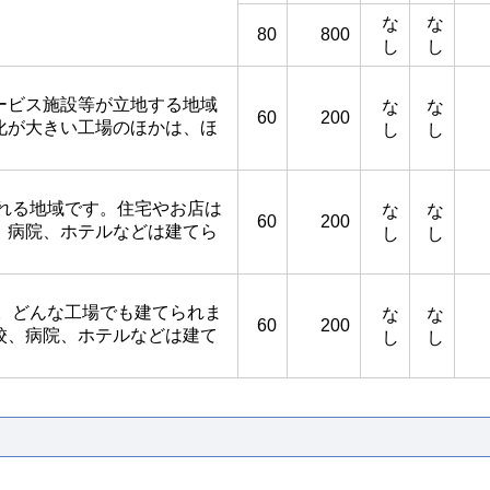
な
な
80
800
し
し
ービス施設等が立地する地域
な
な
60
200
化が大きい工場のほかは、ほ
し
し
れる地域です。住宅やお店は
な
な
60
200
、病院、ホテルなどは建てら
し
し
。どんな工場でも建てられま
な
な
60
200
校、病院、ホテルなどは建て
し
し