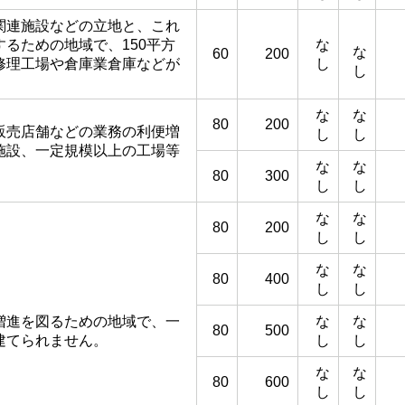
関連施設などの立地と、これ
るための地域で、150平方
な
な
60
200
修理工場や倉庫業倉庫などが
し
し
な
な
80
200
販売店舗などの業務の利便増
し
し
施設、一定規模以上の工場等
な
な
80
300
し
し
な
な
80
200
し
し
な
な
80
400
し
し
増進を図るための地域で、一
な
な
80
500
建てられません。
し
し
な
な
80
600
し
し