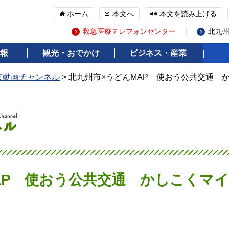
ホーム
本文へ
本文を読み上げる
救急医療テレフォンセンター
北九
報
観光・おでかけ
ビジネス・産業
市動画チャンネル
> 北九州市×うどんMAP 使おう公共交通 
AP 使おう公共交通 かしこくマ