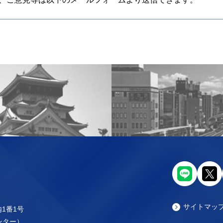
サイトマッ
内1番1号
センター）