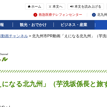
ホーム
本文へ
本文を読み上げる
救急医療テレフォンセンター
北九
報
観光・おでかけ
ビジネス・産業
市動画チャンネル
> 北九州市PR動画「えになる北九州」（芋
えになる北九州」（芋洗坂係長と旅