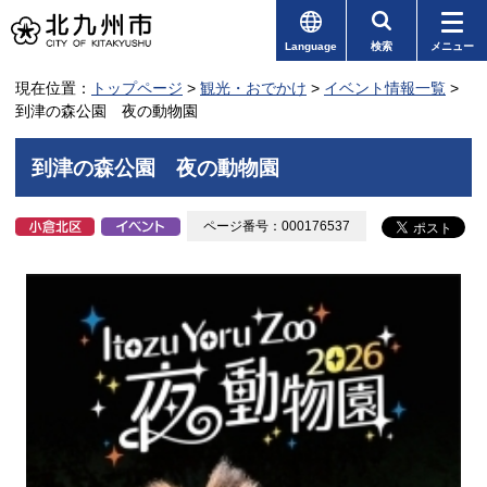
Language
検索
メニュー
現在位置：
トップページ
>
観光・おでかけ
>
イベント情報一覧
>
到津の森公園 夜の動物園
到津の森公園 夜の動物園
ページ番号：000176537