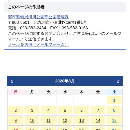
このページの作成者
都市整備局河川公園部公園管理課
〒803-8501 北九州市小倉北区城内1番1号
電話：093-582-2464 FAX：093-582-0166
このページに関するお問い合わせ、ご意見等は以下のメールフ
ォームより送信できます。
メールを送信（メールフォーム）
2026年8月
<
>
日
月
火
水
木
金
土
1
2
3
4
5
6
7
8
9
10
11
12
13
14
15