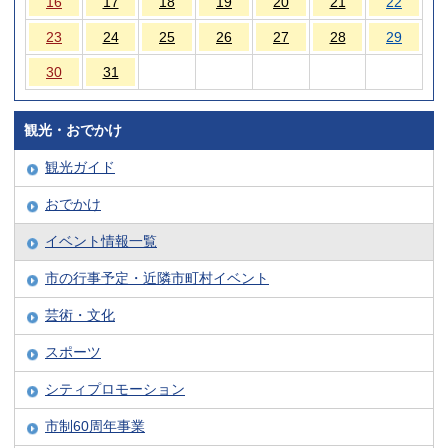
16
17
18
19
20
21
22
23
24
25
26
27
28
29
30
31
観光・おでかけ
観光ガイド
おでかけ
イベント情報一覧
市の行事予定・近隣市町村イベント
芸術・文化
スポーツ
シティプロモーション
市制60周年事業