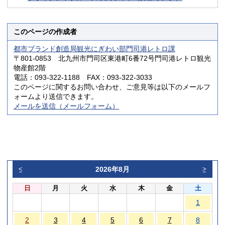
このページの作成者
都市ブランド創造局観光にぎわい部門司港レトロ課
〒801-0853 北九州市門司区東港町6番72号門司港レトロ観光
物産館2階
電話：093-322-1188 FAX：093-322-3033
このページに関するお問い合わせ、ご意見等は以下のメールフ
ォームより送信できます。
メールを送信（メールフォーム）
2026年8月
<
>
日
月
火
水
木
金
土
1
2
3
4
5
6
7
8