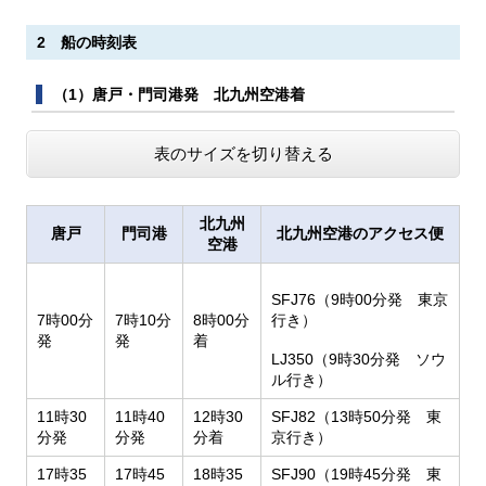
2 船の時刻表
（1）唐戸・門司港発 北九州空港着
表のサイズを切り替える
北九州
唐戸
門司港
北九州空港のアクセス便
空港
SFJ76（9時00分発 東京
7時00分
7時10分
8時00分
行き）
発
発
着
LJ350（9時30分発 ソウ
ル行き）
11時30
11時40
12時30
SFJ82（13時50分発 東
分発
分発
分着
京行き）
17時35
17時45
18時35
SFJ90（19時45分発 東