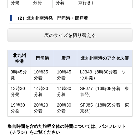
分発
分発
分着
京行き）
（2）北九州空港発 門司港・唐戸着
表のサイズを切り替える
北九州
門司港
唐戸
北九州空港のアクセス便
空港
9時45分
10時35
10時45
LJ349（8時30分着 ソ
発
分着
分着
ウル発）
13時30
14時20
14時30
SFJ77（13時05分着 東
分発
分着
分着
京発）
19時30
20時20
20時30
SFJ85（18時55分着 東
分発
分着
分着
京発）
集合時間を含めた旅程全体の時間については、パンフレット
（チラシ）をご覧ください