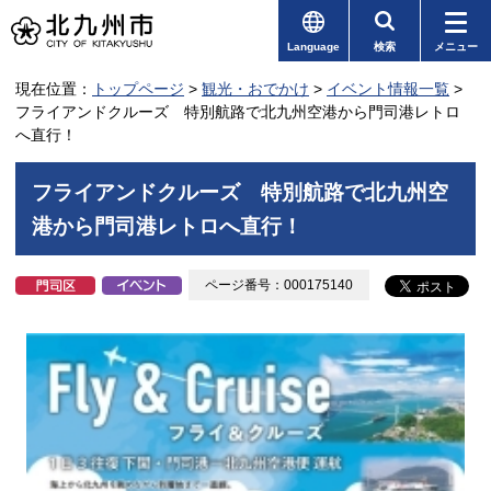
Language
検索
メニュー
現在位置：
トップページ
>
観光・おでかけ
>
イベント情報一覧
>
フライアンドクルーズ 特別航路で北九州空港から門司港レトロ
へ直行！
フライアンドクルーズ 特別航路で北九州空
港から門司港レトロへ直行！
ページ番号：000175140