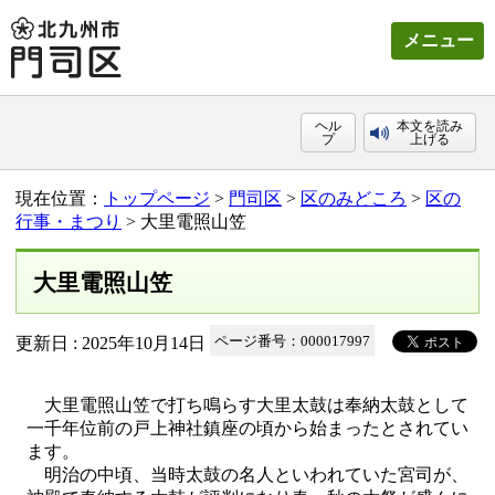
メニュー
ヘル
本文を読み
プ
上げる
現在位置：
トップページ
>
門司区
>
区のみどころ
>
区の
行事・まつり
> 大里電照山笠
大里電照山笠
更新日 : 2025年10月14日
ページ番号：000017997
大里電照山笠で打ち鳴らす大里太鼓は奉納太鼓として
一千年位前の戸上神社鎮座の頃から始まったとされてい
ます。
明治の中頃、当時太鼓の名人といわれていた宮司が、