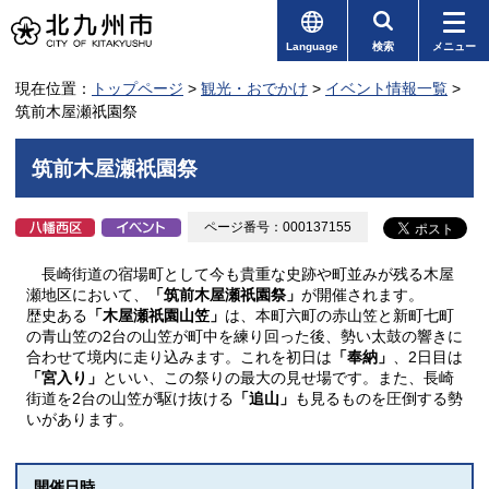
Language
検索
メニュー
現在位置：
トップページ
>
観光・おでかけ
>
イベント情報一覧
>
筑前木屋瀬祇園祭
筑前木屋瀬祇園祭
ページ番号：000137155
長崎街道の宿場町として今も貴重な史跡や町並みが残る木屋
瀬地区において、
「筑前木屋瀬祇園祭」
が開催されます。
歴史ある
「木屋瀬祇園山笠」
は、本町六町の赤山笠と新町七町
の青山笠の2台の山笠が町中を練り回った後、勢い太鼓の響きに
合わせて境内に走り込みます。これを初日は
「奉納」
、2日目は
「宮入り」
といい、この祭りの最大の見せ場です。また、長崎
街道を2台の山笠が駆け抜ける
「追山」
も見るものを圧倒する勢
いがあります。
開催日時