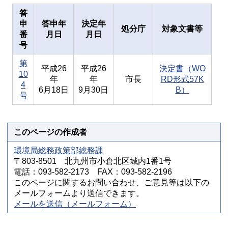
答
申
答申年
決定年
処分庁
対象文書等
番
月日
月日
号
第
平成26
平成26
決定書（WO
10
年
年
市長
RD形式57K
4
6月18日
9月30日
B）
号
このページの作成者
環境局総務政策部総務課
〒803-8501 北九州市小倉北区城内1番1号
電話：093-582-2173 FAX：093-582-2196
このページに関するお問い合わせ、ご意見等は以下の
メールフォームより送信できます。
メールを送信（メールフォーム）