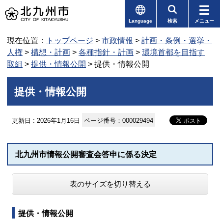
Language
検索
メニュー
現在位置：
トップページ
>
市政情報
>
計画・条例・選挙・
人権
>
構想・計画
>
各種指針・計画
>
環境首都を目指す
取組
>
提供・情報公開
> 提供・情報公開
提供・情報公開
更新日 : 2026年1月16日
ページ番号：000029494
北九州市情報公開審査会答申に係る決定
表のサイズを切り替える
提供・情報公開