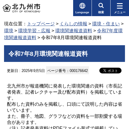
Language
検索
メニュー
現在位置：
トップページ
>
くらしの情報
>
環境・住まい
>
環境
>
環境学習・広報
>
環境関連報道資料
>
令和7年度環
境関連報道資料
> 令和7年8月環境関連報道資料
令和7年8月環境関連報道資料
更新日 : 2025年9月5日
ページ番号：000176642
北九州市が報道機関に発表した環境関連の資料（市長記
者発表、記者レクチャー及び配布資料）を掲載していま
す。
配布した資料のみを掲載し、口頭にて説明した内容は省
いています。
また、冊子、地図、グラフなどの資料を一部割愛する場
合があります。
（注）記者発表資料はPDFファイル形式で掲載してい