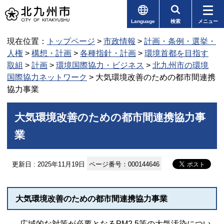
Language
検索
メニュー
現在位置：
トップページ
>
市政情報
>
計画・条例・選挙・
人権
>
構想・計画
>
各種指針・計画
>
環境首都を目指す
取組
>
計画
>
環境国際協力・ビジネス
>
北九州市の環境
国際協力ネットワーク
> 大気環境改善のための都市間連携
協力事業
大気環境改善のための都市間連携協力事
業
更新日 : 2025年11月19日
ページ番号：000144646
大気環境改善のための都市間連携協力事業
広域的な対策が必要となるPM2.5等の大気汚染につい