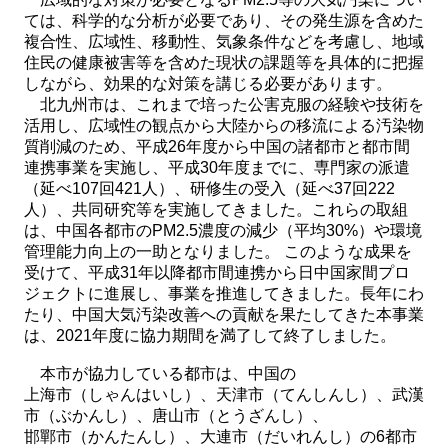
ては、科学的な分析が必要であり、その発生源を含めた
複合性、広域性、移動性、気象条件などを考慮し、地域
住民の健康被害等を含めた現状の課題等を具体的に把握
しながら、効果的な対策を講じる必要があります。
北九州市は、これまで培った公害克服の経験や技術を
活用し、広域性の観点から大陸からの移流による汚染物
質削減のため、平成26年度から中国の諸都市と都市間
連携事業を実施し、平成30年度までに、専門家の派遣
（延べ107回421人）、研修生の受入（延べ37回222
人）、共同研究等を実施してきました。これらの取組
は、中国各都市のPM2.5濃度の減少（平均30%）や環境
管理能力向上の一助となりました。 このような成果を
受けて、平成31年以降都市間連携から日中国家間プロ
ジェクトに進展し、事業を推進してきました。長年にわ
たり、中国大気汚染改善への貢献を果たしてきた本事業
は、2021年度に協力期間を満了して終了しました。
本市が協力している都市は、中国の
上海市（しゃんはいし）
、天津市（てんしんし）、武漢
市（ぶかんし）、
唐山市（とうざんし）
、
邯鄲市（かんたんし）、大連市（だいれんし）
の6都市