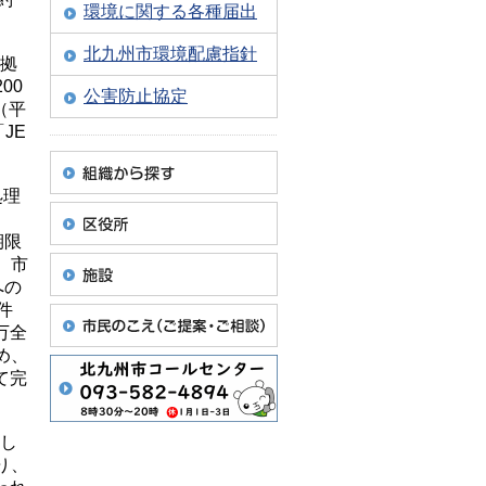
環境に関する各種届出
北九州市環境配慮指針
の拠
00
公害防止協定
（平
JE
処理
期限
、市
への
件
万全
め、
て完
こし
り、