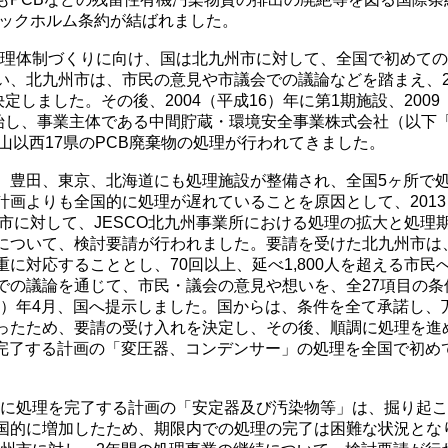
トックホルム条約が結ばれました。
な処理体制づくりに向け、国は北九州市に対して、全国で初めて
い、北九州市は、市民の意見や市議会での議論などを踏まえ、2
定しました。その後、2004（平成16）年に第1期施設、2009
始し、事業主体である中間貯蔵・環境安全事業株式会社（以下「
山以西17県のPCB廃棄物の処理が行われてきました。
豊田、東京、北海道にも処理施設が整備され、全国5ヶ所で
計画よりも全国的に処理が遅れていることを原因として、2013
州市に対して、JESCO北九州事業所における処理の拡大と処理
について、検討要請が行われました。要請を受けた北九州市は
に対応することとし、70回以上、延べ1,800人を超える市民
での議論を通じて、市民・議会の意見や想いを、全27項目の条
26）年4月、国へ提示しました。国からは、条件を全て承諾し、
ったため、要請の受け入れを決定し、その後、順調に処理を進
理を完了する計画の「変圧器、コンデンサー」の処理を全国で初め
月末に処理を完了する計画の「安定器及び汚染物等」は、掘り起
国的に増加したため、期限内での処理の完了は困難な状況とな