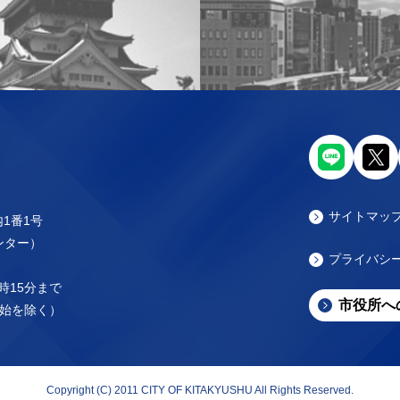
サイトマッ
内1番1号
センター）
プライバシ
時15分まで
市役所へ
始を除く）
Copyright (C) 2011 CITY OF KITAKYUSHU All Rights Reserved.