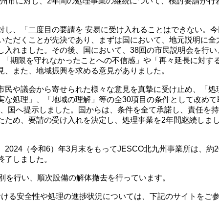
北九州市に対し、2年間の処理事業の継続について、検討要請が行
し、「二度目の要請を 安易に受け入れることはできない。今
いただくことが先決であり、まずは国において、地元説明に全
し入れました。その後、国において、38回の市民説明会を行い
し、「期限を守れなかったことへの不信感」や「再々延長に対す
見、また、地域振興を求める意見がありました。
民や議会から寄せられた様々な意見を真摯に受け止め、「処
実な処理」、「地域の理解」等の全30項目の条件として改めて
4月、国へ提示しました。国からは、条件を全て承諾し、責任を
たため、要請の受け入れを決定し、処理事業を2年間継続しま
024（令和6）年3月末をもってJESCO北九州事業所は、約2
終了しました。
別を行い、順次設備の解体撤去を行っています。
における安全性や処理の進捗状況については、下記のサイトをご