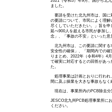
2021（令和3）年9月、国から
ました。
要請を受けた北九州市は、国に対
の要請について、市民によく理解
尽くしていただきたい。」旨を申
延べ900人を超える市民が参加
念」、「事故の不安」といった意
北九州市は、この要請に関する市
安全性の確保」、「期間内での確
りまとめ、2022年（令和4年）
て確実に対応するとの回答があっ
た。
処理事業は計画とおりに行われ、2
間に及ぶ操業を大きな事故もなく
現在は、事業所内のPCB除去分
JESCO北九州PCB処理事業所
ください。