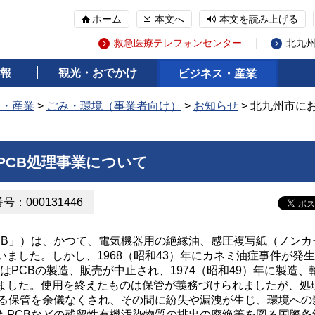
ホーム
本文へ
本文を読み上げる
救急医療テレフォンセンター
北九
報
観光・おでかけ
ビジネス・産業
ス・産業
>
ごみ・環境（事業者向け）
>
お知らせ
> 北九州市に
PCB処理事業について
：000131446
B」）は、かつて、電気機器用の絶縁油、感圧複写紙（ノンカ
ました。しかし、1968（昭和43）年にカネミ油症事件が発
にはPCBの製造、販売が中止され、1974（昭和49）年に製造、
ました。使用を終えたものは保管が義務づけられましたが、処
たる保管を余儀なくされ、その間に紛失や漏洩が生じ、環境への
もPCBなどの残留性有機汚染物質の排出の廃絶等を図る国際条