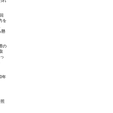
われ
回
力を
、
る懸
理の
取
持っ
し
0年
参照