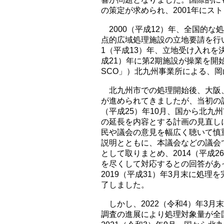
の策定が求められ、2001年にス
2000（平成12）年、全国的
点的広域処理施設の立地要請を行
1（平成13）年、立地受け入れを決
成21）年に第2期施設が操業を開
SCO」）北九州事業所による、岡
北九州市での処理開始後、大阪、
が進められてきましたが、当初の
（平成25）年10月、国から北九
の延長を内容とする計画の見直し
民や議会の意見を幅広く聴いて慎重
説明とともに、本議会などの議会
として取りまとめ、2014（平成
を尽くして対応するとの回答があ
2019（平成31）年3月末に処
了しました。
しかし、2022（令和4）年3
調査の進展により処理対象量が全