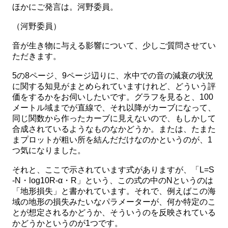
ほかにご発言は。河野委員。
（河野委員）
音が生き物に与える影響について、少しご質問させてい
ただきます。
5の8ページ、9ページ辺りに、水中での音の減衰の状況
に関する知見がまとめられていますけれど、どういう評
価をするかをお伺いしたいです。グラフを見ると、100
メートル域までが直線で、それ以降がカーブになって、
同じ関数から作ったカーブに見えないので、もしかして
合成されているようなものなかどうか。または、たまた
まプロットが粗い所を結んだだけなのかというのが、1
つ気になりました。
それと、ここで示されています式がありますが、「L=S
-N・log10R-α・R」という、この式の中のNというのは
「地形損失」と書かれています。それで、例えばこの海
域の地形の損失みたいなパラメーターが、何か特定のこ
とが想定されるかどうか、そういうのを反映されている
かどうかというのが1つです。