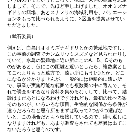
しまして、そこで、先ほど申し上げました、オオミズナ
ギドリの餌場、あとスナメリの海域利用を、バリエーシ
ョンをもって比べられるように、3区画を提案させてい
ただきました。
（武石委員）
例えば、白島はオオミズナギドリとかの繁殖地ですし、
この事前の調査でカンムリウミスズメなど見られたりし
ていて、水鳥の繁殖地に近い所にこのA、B、Cそのも
のがあると、仮にこの距離と近いとしたら、複数案とし
てこれよりもっと遠方で、遠い所にもう1つとか、どこ
になるか分かりませんが、一般的には距離的に遠い所
で、事業が実施可能な範囲でも複数案の中に選んで、そ
れで調査をするなり資料を集めるなりして、比べて、結
論はまだあとになるわけですけれども、最初の比べる案
そのものが、いろいろな項目、生物的な関係から条件が
違うだろうなと思う所をまずは取って2つか3つ選ばな
いと、この場合だともう密接しているので、繰り返しに
なりますけれども、あまり調査をされても差異は出てこ
ないだろうと思うのです。