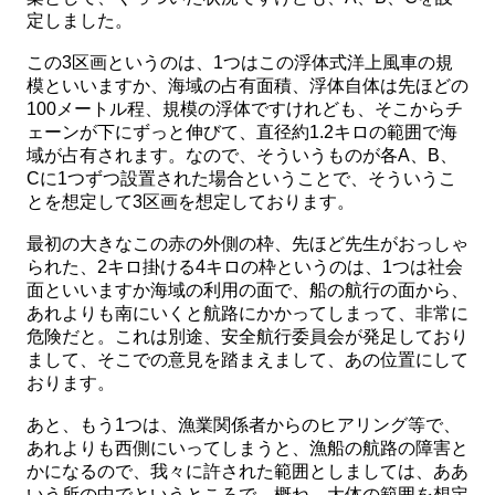
定しました。
この3区画というのは、1つはこの浮体式洋上風車の規
模といいますか、海域の占有面積、浮体自体は先ほどの
100メートル程、規模の浮体ですけれども、そこからチ
ェーンが下にずっと伸びて、直径約1.2キロの範囲で海
域が占有されます。なので、そういうものが各A、B、
Cに1つずつ設置された場合ということで、そういうこ
とを想定して3区画を想定しております。
最初の大きなこの赤の外側の枠、先ほど先生がおっしゃ
られた、2キロ掛ける4キロの枠というのは、1つは社会
面といいますか海域の利用の面で、船の航行の面から、
あれよりも南にいくと航路にかかってしまって、非常に
危険だと。これは別途、安全航行委員会が発足しており
まして、そこでの意見を踏まえまして、あの位置にして
おります。
あと、もう1つは、漁業関係者からのヒアリング等で、
あれよりも西側にいってしまうと、漁船の航路の障害と
かになるので、我々に許された範囲としましては、ああ
いう所の中でというところで、概ね、大体の範囲を想定