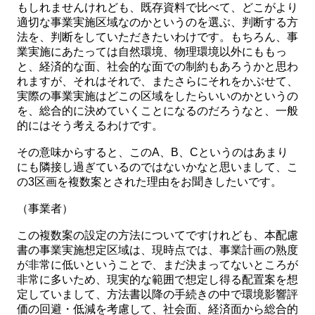
もしれませんけれども、既存資料で比べて、どこがより
適切な事業実施区域なのかというのを選ぶ、判断する方
法を、判断をしていただきたいわけです。もちろん、事
業実施にあたっては自然環境、物理環境以外にももっ
と、経済的な面、社会的な面での制約もあろうかと思わ
れますが、それはそれで、またさらにそれをかぶせて、
実際の事業実施はどこの区域をしたらいいのかというの
を、総合的に決めていくことになるのだろうなと、一般
的にはそう考えるわけです。
その意味からすると、このA、B、Cというのはあまり
にも隣接し過ぎているのではないかなと思いまして、こ
の3区画を複数案とされた理由をお聞きしたいです。
（事業者）
この複数案の設定の方法についてですけれども、本配慮
書の事業実施想定区域は、現時点では、事業計画の熟度
が非常に低いということで、まだ決まってないところが
非常に多いため、現実的な範囲で想定し得る配置案を想
定していまして、方法書以降の手続きの中で環境影響評
価の回避・低減を考慮して、社会面、経済面から総合的