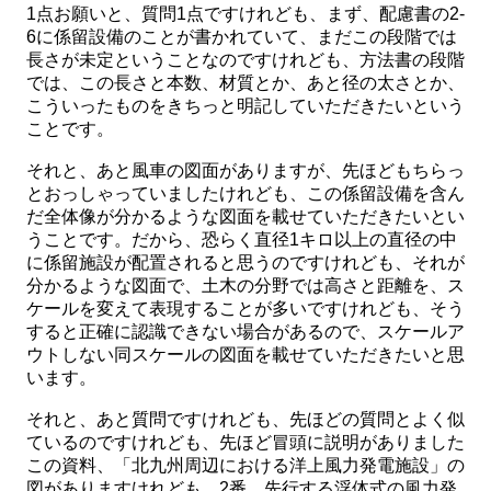
1点お願いと、質問1点ですけれども、まず、配慮書の2-
6に係留設備のことが書かれていて、まだこの段階では
長さが未定ということなのですけれども、方法書の段階
では、この長さと本数、材質とか、あと径の太さとか、
こういったものをきちっと明記していただきたいという
ことです。
それと、あと風車の図面がありますが、先ほどもちらっ
とおっしゃっていましたけれども、この係留設備を含ん
だ全体像が分かるような図面を載せていただきたいとい
うことです。だから、恐らく直径1キロ以上の直径の中
に係留施設が配置されると思うのですけれども、それが
分かるような図面で、土木の分野では高さと距離を、ス
ケールを変えて表現することが多いですけれども、そう
すると正確に認識できない場合があるので、スケールア
ウトしない同スケールの図面を載せていただきたいと思
います。
それと、あと質問ですけれども、先ほどの質問とよく似
ているのですけれども、先ほど冒頭に説明がありました
この資料、「北九州周辺における洋上風力発電施設」の
図がありますけれども、2番、先行する浮体式の風力発