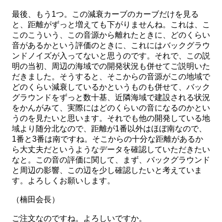
最後、もう1つ。この減衰カーブのカーブだけを見る
と、距離がずっと増えても下がりませんね。これは、こ
このこういう、この音源から離れたときに、どのくらい
音があるかという評価のときに、これにはバックグラウ
ンドノイズが入ってないと思うのです。それで、この説
明の当初、周辺の海域での開発状況も併せてご説明いた
だきました。そうすると、そこからの音源がこの地域で
どのくらい減衰しているかというものも併せて、バック
グラウンドをずっと数十基、近隣海域で建設される状況
をかんがみて、実際にはどのくらいの音になるのかとい
うのを見たいと思います。それでも他の開発している地
域より随分北なので、距離が1番以外はほぼ南なので、
1番と3番は南ですね。そこからの十分な距離があるか
ら大丈夫だというようなデータを確認していただきたい
なと。この音の評価に関して、まず、バックグラウンド
と周辺の影響、この辺を少し確認したいと考えていま
す。よろしくお願いします。
（楠田会長）
ご注文なのですね。よろしいですか。