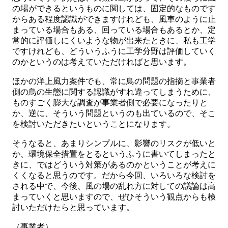
の場ができるというものに関しては、固定的なものです
からある程度認識ができますけれども、風車のように止
まっている場合もある、回っている場合もあるとか、定
常的に評価しにくいような物が出来たときに、私も工学
ですけれども、どういうふうに工学分野は評価していく
のかというのは考えていただければと思います。
ほかの洋上風力案件でも、常に鳥の問題の指摘と事業者
側の鳥の生態に関する認識がすれ違ってしまうために、
ものすごく膨大な調査が事業者側で必要になったりと
か、逆に、そういう問題というのも出ているので、そこ
を検討いただきたいということになります。
そうなると、あまりシンプルに、影響のリスクが低いと
か、環境保全措置をとるというふうに書いてしまったと
きに、ではどういう対策があるのかということが考えに
くくなると思うのです。だから今回、いろいろな検討を
される中で、今後、風の場の乱れ方に対しての議論は高
まっていくと思いますので、ぜひそういう観点からも検
討いただけたらと思っています。
（事業者）