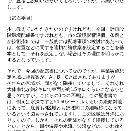
で、直接ご説明いただいてよろしいですか。お願いいた
します。
（武石委員）
少し教えていただきたいのですけれども、今回、計画段
階環境配慮書ですけれども、市の環境影響評価、条例と
か技術指針では、一般的には配慮事項の検討にあたって
は、位置などに関する適切な複数案を設定することを基
本として、それを設定しない場合はその理由を明らかに
するとなっています。
それで、今回の配慮書についてなのですが、事業実施想
定区域に複数案が、A、B、Cと出されてありますが、
それらの区域が、間がなく隣接していまして、それぞれ
大体南北が約2キロで東西が約1.5キロくらいになるかと
思うのですが、これらの3つの区画は、この配慮書で
は、例えば水深ですと54-60メートルくらいの緩傾斜地
にあって、底質も3区域ともほぼ同じの細粒砂になって
いるという図も示されていますし、この区域は外洋にあ
りますので、しかも、それの間隔がなくて隣接している
といことから、風や温度や水流、波浪などの、いわゆる