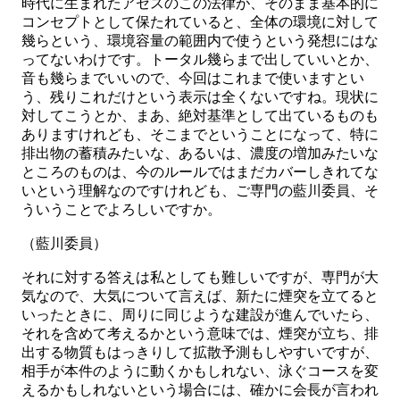
時代に生まれたアセスのこの法律が、そのまま基本的に
コンセプトとして保たれていると、全体の環境に対して
幾らという、環境容量の範囲内で使うという発想にはな
ってないわけです。トータル幾らまで出していいとか、
音も幾らまでいいので、今回はこれまで使いますとい
う、残りこれだけという表示は全くないですね。現状に
対してこうとか、まあ、絶対基準として出ているものも
ありますけれども、そこまでということになって、特に
排出物の蓄積みたいな、あるいは、濃度の増加みたいな
ところのものは、今のルールではまだカバーしきれてな
いという理解なのですけれども、ご専門の藍川委員、そ
ういうことでよろしいですか。
（藍川委員）
それに対する答えは私としても難しいですが、専門が大
気なので、大気について言えば、新たに煙突を立てると
いったときに、周りに同じような建設が進んでいたら、
それを含めて考えるかという意味では、煙突が立ち、排
出する物質もはっきりして拡散予測もしやすいですが、
相手が本件のように動くかもしれない、泳ぐコースを変
えるかもしれないという場合には、確かに会長が言われ