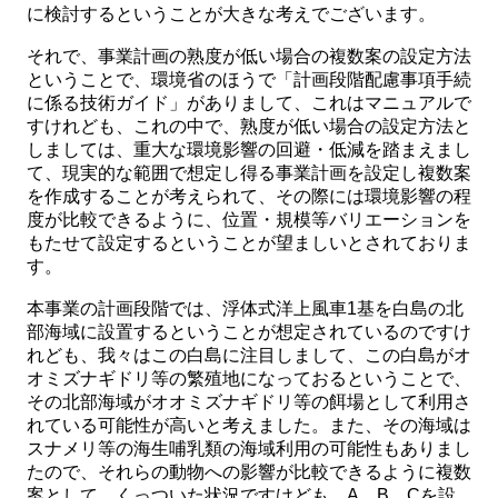
に検討するということが大きな考えでございます。
それで、事業計画の熟度が低い場合の複数案の設定方法
ということで、環境省のほうで「計画段階配慮事項手続
に係る技術ガイド」がありまして、これはマニュアルで
すけれども、これの中で、熟度が低い場合の設定方法と
しましては、重大な環境影響の回避・低減を踏まえまし
て、現実的な範囲で想定し得る事業計画を設定し複数案
を作成することが考えられて、その際には環境影響の程
度が比較できるように、位置・規模等バリエーションを
もたせて設定するということが望ましいとされておりま
す。
本事業の計画段階では、浮体式洋上風車1基を白島の北
部海域に設置するということが想定されているのですけ
れども、我々はこの白島に注目しまして、この白島がオ
オミズナギドリ等の繁殖地になっておるということで、
その北部海域がオオミズナギドリ等の餌場として利用さ
れている可能性が高いと考えました。また、その海域は
スナメリ等の海生哺乳類の海域利用の可能性もありまし
たので、それらの動物への影響が比較できるように複数
案として、くっついた状況ですけども、A、B、Cを設