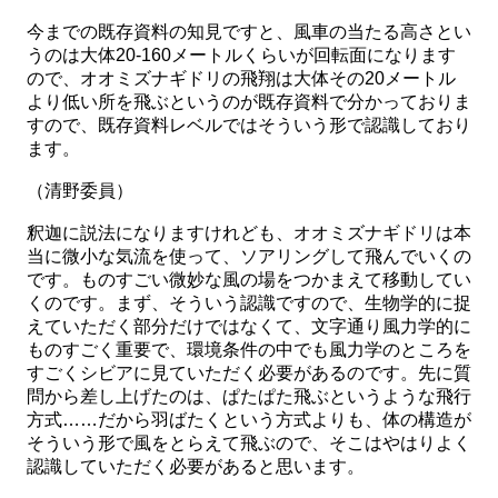
今までの既存資料の知見ですと、風車の当たる高さとい
うのは大体20-160メートルくらいが回転面になります
ので、オオミズナギドリの飛翔は大体その20メートル
より低い所を飛ぶというのが既存資料で分かっておりま
すので、既存資料レベルではそういう形で認識しており
ます。
（清野委員）
釈迦に説法になりますけれども、オオミズナギドリは本
当に微小な気流を使って、ソアリングして飛んでいくの
です。ものすごい微妙な風の場をつかまえて移動してい
くのです。まず、そういう認識ですので、生物学的に捉
えていただく部分だけではなくて、文字通り風力学的に
ものすごく重要で、環境条件の中でも風力学のところを
すごくシビアに見ていただく必要があるのです。先に質
問から差し上げたのは、ぱたぱた飛ぶというような飛行
方式……だから羽ばたくという方式よりも、体の構造が
そういう形で風をとらえて飛ぶので、そこはやはりよく
認識していただく必要があると思います。