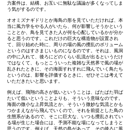
力案件は、結構、お互いに無駄な議論が多くなってしま
う気がするのです。
オオミズナギドリとか海鳥の形を見ていただければ、本
当に風力学をやる人がいたら、何が影響しそうかという
こととか、鳥を見てきた人が何を心配しているかが分か
ると思うのです。これだけの巨大な構造物が設置され
て、回り始めた時に、周りの場の風の攪乱のボリューム
というのはすさまじいものになるのです。それは、風洞
の中に入れて、後ろにどのくらい乱流が出るというだけ
ではなくて、もっとこういった複雑な天然界で風の場が
乱されたときに、その海面すれすれに飛んでいく鳥たち
というのは、影響を評価するときに、ぜひそこは考えて
いただきたいと思います。
例えば、飛翔の高さが低いということは、ぱたぱた羽ば
たいて低いということよりも、そういう意味なのです。
海面の微小な上昇気流とか、そういう微妙な気流とかも
つかまえながら飛んでいくので、それを前提とした鳥の
生態系があるので、そこに巨大な、いつも攪乱されてい
る場が生じた場合には、予測不能な場になってしまうと
思うのです。例えば、天然の島があって、その後ろに風