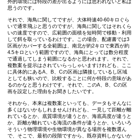
外的環境には特段の差が出るようには思われないと私は
思うのです。
それで、海鳥に関してですが、大体時速40-60キロぐら
いで通常飛ぶと思うのですが、海鳥に関してはそれくら
いの速度ですので、広範囲の面積を短時間で移動・利用
して餌を取っているわけです。この場合、配慮書では3
区画がカバーする全範囲は、南北が約2キロで東西が約
4.5キロという範囲ですので、海鳥にとっては数分程度
で通過してしまう範囲になるかと思われます。それで、
複数案を提示はされていらっしゃいますけれども、ここ
に具体的にあるA、B、Cの区画は隣接しているし区域
としても狭いので、比較することに何か特段の意味があ
るのかなと思うわけです。それで、このA、B、Cの区
画を設定した理由をお聞きしたいです。
それから、本来は複数案といっても、データもそんなに
多くはないかもしれませんけれども、一見して距離が離
れているとか、底質環境が違うとか、海底高度が違うと
か、距離が離れている海流の条件が違うとか、いろいろ
そういう物理環境や生物環境が異なる場所を複数選ん
で、そこで、最初の段階ですから、既存資料しかないか