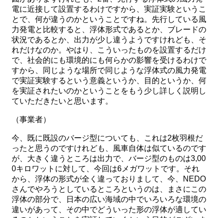
電に近接して設置するわけですから、実証実験というこ
とで、何が違うのかということですね。先行している風
力発電と比較すると、浮体形式であるとか、ブレードの
状況であるとか、出力が少し違うようですけれども、そ
れだけなのか。やはり、こういったものを設置するだけ
で、社会的にも環境的にも何らかの影響を受けるわけで
すから、同じような場所で同じような浮体式の風力発電
で実証実験するという意義というか、目的というか、何
を実証されたいのかということをもう少し詳しく説明し
ていただきたいと思います。
（事業者）
今、既に既設のバージ型についても、これは2枚羽根だ
ったと思うのですけれども、風車自体は似ているのです
が、大きく違うところは出力で、バージ型のものは3,00
0キロワットに対して、今回は6メガワットです。それ
から、浮体の形式が全く違っておりまして、今、NEDO
さんでやろうとしているところというのは、まさにこの
浮体の部分で、日本の広い海域の中でいろいろな環境の
違いがあって、その中でどういった形の浮体が適してい