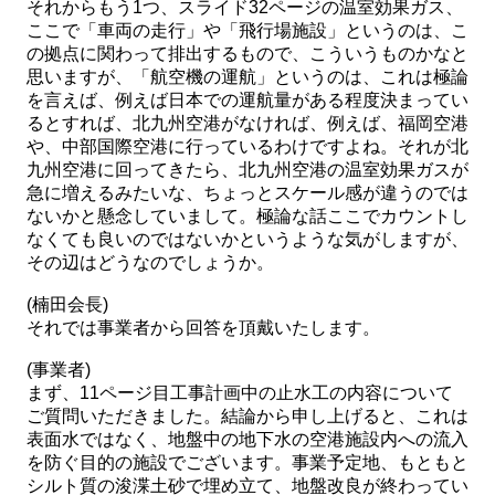
それからもう1つ、スライド32ページの温室効果ガス、
ここで「車両の走行」や「飛行場施設」というのは、こ
の拠点に関わって排出するもので、こういうものかなと
思いますが、「航空機の運航」というのは、これは極論
を言えば、例えば日本での運航量がある程度決まってい
るとすれば、北九州空港がなければ、例えば、福岡空港
や、中部国際空港に行っているわけですよね。それが北
九州空港に回ってきたら、北九州空港の温室効果ガスが
急に増えるみたいな、ちょっとスケール感が違うのでは
ないかと懸念していまして。極論な話ここでカウントし
なくても良いのではないかというような気がしますが、
その辺はどうなのでしょうか。
(楠田会長)
それでは事業者から回答を頂戴いたします。
(事業者)
まず、11ページ目工事計画中の止水工の内容について
ご質問いただきました。結論から申し上げると、これは
表面水ではなく、地盤中の地下水の空港施設内への流入
を防ぐ目的の施設でございます。事業予定地、もともと
シルト質の浚渫土砂で埋め立て、地盤改良が終わってい