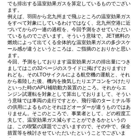
でも排出する温室効果ガスを算定しているものでござい
ます。
例えば、羽田から北九州まで飛ぶところの温室効果ガス
をすべて対象にしているわけではなく、北九州空港に近
づいてからの一連の過程を、今回予測をさせていただい
ているものでございます。そういう意味で、JET燃料の
燃焼によって出てくる全体的な温室効果ガスの多少スケ
ール感が違うというところは、ご指摘のとおりかと思い
ます。
今回、予測をしております温室効果ガスの排出量につき
ましてはこの32ページのスライドに掲げておりますけ
れども、そのLTOサイクルによる航空機の運航と、それ
から着陸した後、機内を換気したりエアコンをつけたり
といった時のAPU補助動力装置のところ。それからエ
ンジン試運転を対象として算出しておりまして、そうい
う意味では車両の走行ですとか、飛行場のターミナル等
の供用によるものとそれほどオーダーが違うものではあ
りません。そこのところで、事業者として、どの程度工
夫して、温室効果ガス減らすことができるかというの
は、この喫緊の課題でございますので、その中で、保全
措置等を検討させていただいたということでございま