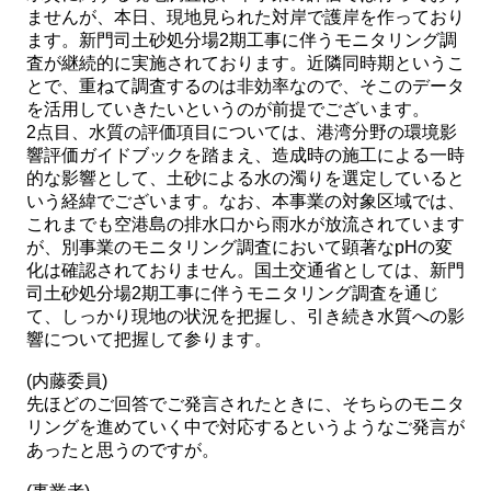
ませんが、本日、現地見られた対岸で護岸を作っており
ます。新門司土砂処分場2期工事に伴うモニタリング調
査が継続的に実施されております。近隣同時期というこ
とで、重ねて調査するのは非効率なので、そこのデータ
を活用していきたいというのが前提でございます。
2点目、水質の評価項目については、港湾分野の環境影
響評価ガイドブックを踏まえ、造成時の施工による一時
的な影響として、土砂による水の濁りを選定していると
いう経緯でございます。なお、本事業の対象区域では、
これまでも空港島の排水口から雨水が放流されています
が、別事業のモニタリング調査において顕著なpHの変
化は確認されておりません。国土交通省としては、新門
司土砂処分場2期工事に伴うモニタリング調査を通じ
て、しっかり現地の状況を把握し、引き続き水質への影
響について把握して参ります。
(内藤委員)
先ほどのご回答でご発言されたときに、そちらのモニタ
リングを進めていく中で対応するというようなご発言が
あったと思うのですが。