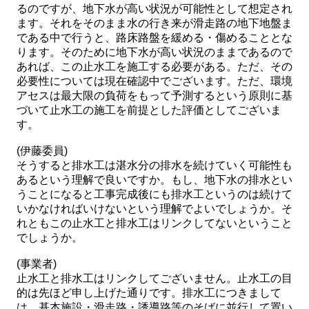
るのですが、地下水が高い状況が可能性として想定され
ます。それをそのまま水の行き来が滑走路の地下地盤ま
である中で行うと、路床路盤を緩める・傷めることとな
ります。そのために地下水が高い状況のままであるので
あれば、この止水工を施工する必要がある。ただ、その
必要性については現在確認中でございます。ただ、環境
アセスは最大限の負荷をもって予測するという原則に基
づいて止水工の施工を前提とした評価としてございま
す。
(伊藤委員)
そうすると排水工は湛水分の排水を続けていく可能性も
あるという理解で良いですか。もし、地下水の排水とい
うことになると工事完成後にも排水工というのは続けて
いかなければいけないという理解でよいでしょうか。そ
れともこの止水工と排水工はリンクしてないということ
でしょうか。
(事業者)
止水工と排水工はリンクしてございません。止水工の目
的は先ほど申し上げた通りです。排水工につきまして
は、基本施設・滑走路・誘導路等のそばに並行して置い