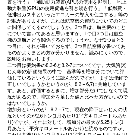
置を行う」「補助動力装置(APU)の使用を抑制し、地上
動力装置(GPU)の使用促進を引き続き行う」「低燃費・
低排出ガス車といったエコカーの導入を促進する」等の
記載がありますが、これは航空機の運航についてのどこ
に関係してくるのでしょうか。2つ目は、航空機のこと
について書いてあると思いますが、1つ目3つ目は航空
機の運航とどう関係するのでしょうか。なぜ1つ目と3
つ目に、それが書いておらず、2つ目航空機が書いてあ
るのかよくまとめ方が分かりません。読みにくいので、
説明をお願いします。
二つ目は要約書の8.2-6と8.2-7についてです。大気質(粉
じん等)の評価結果の中で、基準等を増加分について評
価しているというふうに読んだのですが、まずは理解で
正しいでしょうかというのが、8.2－6,7に共通していま
す。あと、評価するときに、増加部分だけではなくて現
況があるので、増加分を足した値と比べた方がいいので
はないでしょうか。
増加分というのが、8.2－7で、現在の降下ばいじんの状
況というのが2.6トン(1月あたり1平方キロメートルあた
り)ですが、それに対して、増加分の最大が5.25トン(1
月あたり1平方キロメートルあたり)と読めるのですが、
これは基準10トン(1月あたり1平方キロメートルあたり)