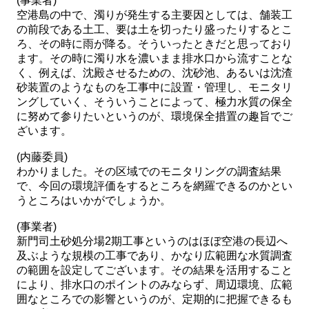
(事業者)
空港島の中で、濁りが発生する主要因としては、舗装工
の前段である土工、要は土を切ったり盛ったりするとこ
ろ、その時に雨が降る。そういったときだと思っており
ます。その時に濁り水を濃いまま排水口から流すことな
く、例えば、沈殿させるための、沈砂池、あるいは沈渣
砂装置のようなものを工事中に設置・管理し、モニタリ
ングしていく、そういうことによって、極力水質の保全
に努めて参りたいというのが、環境保全措置の趣旨でご
ざいます。
(内藤委員)
わかりました。その区域でのモニタリングの調査結果
で、今回の環境評価をするところを網羅できるのかとい
うところはいかがでしょうか。
(事業者)
新門司土砂処分場2期工事というのはほぼ空港の長辺へ
及ぶような規模の工事であり、かなり広範囲な水質調査
の範囲を設定してございます。その結果を活用すること
により、排水口のポイントのみならず、周辺環境、広範
囲なところでの影響というのが、定期的に把握できるも