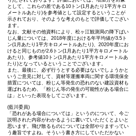
として、これらの差である10トン(1月あたり1平方キロ
メートルあたり)を参考値として設定するということが
示されており、そのような考えのもとで評価してござい
ます。
なお、文献その他資料により、松ヶ江観測局の降下ばい
じん量については、2018年度における年平均値が3.5ト
ン(1月あたり1平方キロメートルあたり)、2020年度にお
けると同じものが2.6トン(1月あたり1平方キロメートル
あたり)、参考値10トン(1月あたり1平方キロメートルあ
たり)となっているということでございます。
また、最後に、必ず行うとする必要はないでしょうかと
いうご意見に対して、資材等運搬車両に関する環境保全
措置については、粉じん等発生の恐れのない建設資材も
運ばれるため、「粉じん等の発生の可能性がある場合に
は」といった表現をしてございます。
(藍川委員)
「恐れがある場合については」というのについて、今ご
説明された内容がわかるように書いていただくとよいと
思います。飛び散るものについては全部やりますってい
う趣旨ですよね。そういう書き方にしていただかない