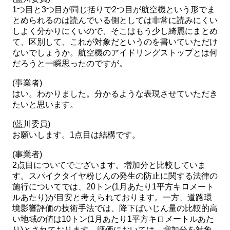
1つ目と3つ目が同じ括りで2つ目が航空機という形でま
とめられるのは読んでいる側としては非常に読みにくい
しよく分かりにくいので、そこはもう少し綺麗にまとめ
て、区別して、これが対象だというのを書いていただけ
ないでしょうか。航空機のアイドリングストップとは何
だろうと一瞬思ったのですが。
(事業者)
はい。わかりました。分かるような表現させていただき
たいと思います。
(藍川委員)
お願いします。1点目は結構です。
(事業者)
2点目についてでございます。増加分と比較していま
す。スパイクタイヤ粉じんの発生の防止に関する法律の
施行についてでは、20トン(1月あたり1平方キロメート
ルあたり)が目安と考えられております。一方、道路環
境影響評価の技術手法では、降下ばいじん量の比較的高
い地域の値は10トン(1月あたり1平方キロメートルあた
り)とされております。評価においては、増加分を対象