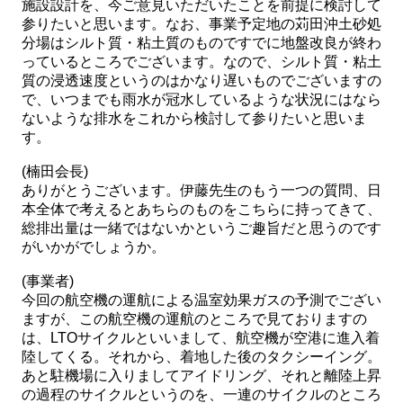
施設設計を、今ご意見いただいたことを前提に検討して
参りたいと思います。なお、事業予定地の苅田沖土砂処
分場はシルト質・粘土質のものですでに地盤改良が終わ
っているところでございます。なので、シルト質・粘土
質の浸透速度というのはかなり遅いものでございますの
で、いつまでも雨水が冠水しているような状況にはなら
ないような排水をこれから検討して参りたいと思いま
す。
(楠田会長)
ありがとうございます。伊藤先生のもう一つの質問、日
本全体で考えるとあちらのものをこちらに持ってきて、
総排出量は一緒ではないかというご趣旨だと思うのです
がいかがでしょうか。
(事業者)
今回の航空機の運航による温室効果ガスの予測でござい
ますが、この航空機の運航のところで見ておりますの
は、LTOサイクルといいまして、航空機が空港に進入着
陸してくる。それから、着地した後のタクシーイング。
あと駐機場に入りましてアイドリング、それと離陸上昇
の過程のサイクルというのを、一連のサイクルのところ