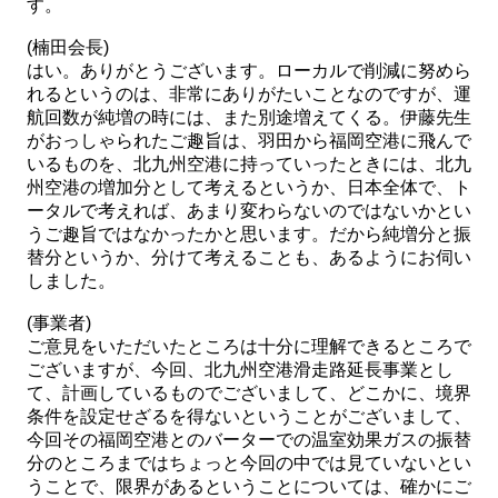
す。
(楠田会長)
はい。ありがとうございます。ローカルで削減に努めら
れるというのは、非常にありがたいことなのですが、運
航回数が純増の時には、また別途増えてくる。伊藤先生
がおっしゃられたご趣旨は、羽田から福岡空港に飛んで
いるものを、北九州空港に持っていったときには、北九
州空港の増加分として考えるというか、日本全体で、ト
ータルで考えれば、あまり変わらないのではないかとい
うご趣旨ではなかったかと思います。だから純増分と振
替分というか、分けて考えることも、あるようにお伺い
しました。
(事業者)
ご意見をいただいたところは十分に理解できるところで
ございますが、今回、北九州空港滑走路延長事業とし
て、計画しているものでございまして、どこかに、境界
条件を設定せざるを得ないということがございまして、
今回その福岡空港とのバーターでの温室効果ガスの振替
分のところまではちょっと今回の中では見ていないとい
うことで、限界があるということについては、確かにご