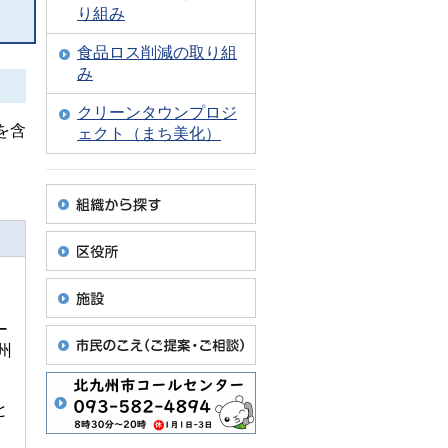
り組み
食品ロス削減の取り組
み
クリーンタウンプロジ
を含
ェクト（まち美化）
ー
州
と