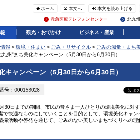
ホーム
本文へ
本文を読み上げる
救急医療テレフォンセンター
北九
観光・おでかけ
ビジネス・産業
報
の情報
>
環境・住まい
>
ごみ・リサイクル
>
ごみの減量・まち
ン北九州”まち美化キャンペーン（5月30日から6月30日）
化キャンペーン（5月30日から6月30日）
号：000153028
6月30日までの期間、市民の皆さま一人ひとりの環境美化に対
潔で快適なものにしていくことを目的として、環境美化キャン
清掃活動や啓発を通じて、ごみのない美しいまちづくりへの理