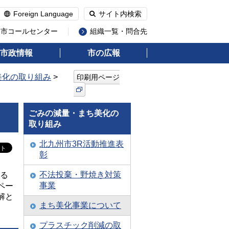
Foreign Language
サイト内検索
州市コールセンター
組織一覧・問合先
市政情報
市の広報
美化の取り組み
>
印刷用ページ
ごみの減量・まち美化の
取り組み
北九州市3R活動推進表
彰
不法投棄・野焼き対策
する
事業
ペー
解と
まち美化事業について
プラスチック削減の取