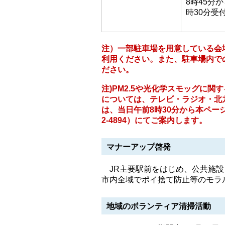
8時45分か
時30分受
注）一部駐車場を用意している会
利用ください。また、駐車場内で
ださい。
注)PM2.5や光化学スモッグに
については、テレビ・ラジオ・北
は、当日午前8時30分から本ペー
2-4894）にてご案内します。
マナーアップ啓発
JR主要駅前をはじめ、公共施設
市内全域でポイ捨て防止等のモラ
地域のボランティア清掃活動