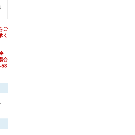
リ
をご
承く
令
場合
58
、