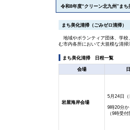
令和8年度“クリーン北九州”ま
まち美化清掃（ごみゼロ清掃）
地域やボランティア団体、学校、
む市内各所において大規模な清掃
まち美化清掃 日程一覧
会場
5月24日
岩屋海岸会場
9時20分か
（9時受付