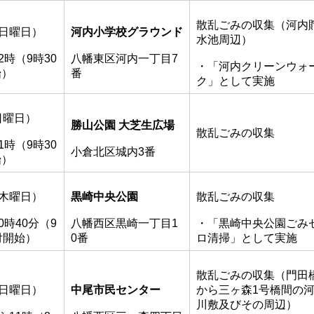
散乱ごみの収集（河内
（日曜日）
河内小学校グラウンド
水池周辺）
2時（9時30
八幡東区河内一丁目7
・「河内クリーンウォ
始）
番
ク」として実施
日曜日）
勝山公園 大芝生広場
散乱ごみの収集
1時（9時30
小倉北区城内3番
始）
（木曜日）
黒崎中央公園
散乱ごみの収集
0時40分（9
八幡西区黒崎一丁目1
・「黒崎中央公園ごみ
付開始）
0番
ロ清掃」として実施
散乱ごみの収集（門田
（日曜日）
中尾市民センター
から三ヶ森1号橋間の
川敷及びその周辺）