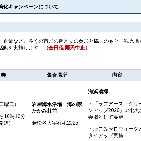
ち美化キャンペーンについて
企業など、多くの市民の皆さまの参加と協力のもと、観光地
活動を実施します。
（全日程 雨天中止）
日時
集合場所
内容
海浜清掃
・「ラブアース・クリ
（日曜日）
岩屋海水浴場 海の家
ンアップ2026」の北九
たかみ荘前
ら10時10分
会場として実施
開始）
若松区大字有毛2025
・海ごみゼロウィーク
タイアップ実施