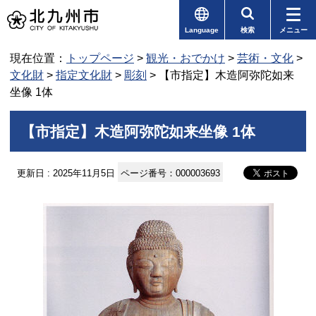
Language
検索
メニュー
現在位置：
トップページ
>
観光・おでかけ
>
芸術・文化
>
文化財
>
指定文化財
>
彫刻
> 【市指定】木造阿弥陀如来
坐像 1体
【市指定】木造阿弥陀如来坐像 1体
更新日 : 2025年11月5日
ページ番号：000003693