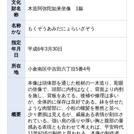
文化
財名
木造阿弥陀如来坐像 1軀
称
名称
もくぞうあみだにょらいざぞう
かな
指定
年月
平成6年3月30日
日
所在
小倉南区中吉田六丁目5番4号
地
本像は頭体部を通じた桧材の一木造り、彫眼
の坐像で、頭部に内刳はなく、背面より内刳
を施し、背板をあてる。後補や修理は多い
が、全体的に保存は良好である。鉢を伏せた
ような肉髻部に、小粒の螺髪を整然と並べ、
概要
少々磨損は見えるが、威厳ある表情が刻出さ
れている。強い肩の張りや厚い胸と腹部の量
感ある表現とも合わせて考えれば、平安時代
11世紀頃の制作と思われる。本像の制作者