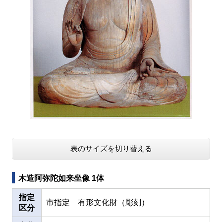
表のサイズを切り替える
木造阿弥陀如来坐像 1体
指定
市指定 有形文化財（彫刻）
区分