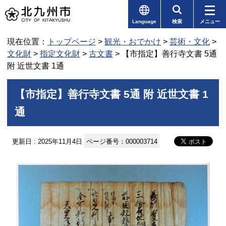
Language
検索
メニュー
現在位置：
トップページ
>
観光・おでかけ
>
芸術・文化
>
文化財
>
指定文化財
>
古文書
> 【市指定】善行寺文書 5通
附 近世文書 1通
【市指定】善行寺文書 5通 附 近世文書 1
通
更新日 : 2025年11月4日
ページ番号：000003714