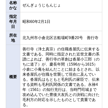
名称
ぜんぎょうじもんじょ
かな
指定
年月
昭和60年2月1日
日
所在
北九州市小倉北区古船場町9番20号 善行寺
地
善行寺（浄土真宗）の住職沓屋氏に伝来する
文書である。同時に指定された近世文書の系
譜によれば、善行寺の草創は沓屋小三郎（の
ちに道了）が、慶長年間（1596から1615）
小倉に小庵を結んだことに始まるとされ、以
来沓屋氏が住職を世襲して現在に及んでい
概要
る。沓屋氏はもともと毛利氏の家臣で、伝来
する資料も毛利氏関係の文書である。永禄4
年（1561）の知行充行は、当時門司城まで
攻め込んでいた豊後大友氏との決戦に向けた
毛利方の対応を示したものとして貴重であ
る。