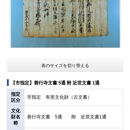
表のサイズを切り替える
【市指定】善行寺文書 5通 附 近世文書 1通
指定
市指定 有形文化財（古文書）
区分
文化
財名
善行寺文書 5通 附 近世文書1通
称