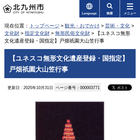
Language
検索
メニュー
現在位置：
トップページ
>
観光・おでかけ
>
芸術・文化
>
文化財
>
指定文化財
>
無形民俗文化財
> 【ユネスコ無形
文化遺産登録・国指定】戸畑祇園大山笠行事
【ユネスコ無形文化遺産登録・国指定】
戸畑祇園大山笠行事
更新日 : 2025年10月31日
ページ番号：000003771