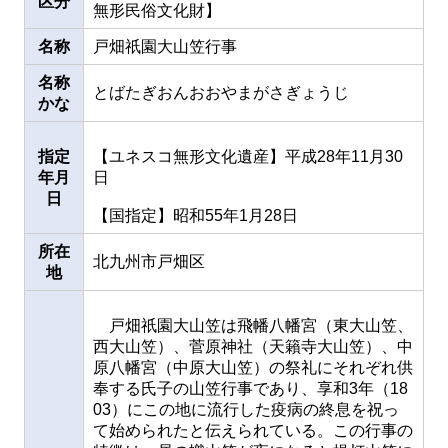
区分
無形民俗文化財】
名称
戸畑祇園大山笠行事
名称
とばたぎおんおおやまがさぎょうじ
かな
指定
【ユネスコ無形文化遺産】平成28年11月30
年月
日
日
【国指定】昭和55年1月28日
所在
北九州市戸畑区
地
戸畑祇園大山笠は飛幡八幡宮（東大山笠、
西大山笠）、菅原神社（天籟寺大山笠）、中
原八幡宮（中原大山笠）の祭礼にそれぞれ供
奉する氏子の山笠行事であり、享和3年（18
03）にこの地に流行した疫病の終息を祝っ
て始められたと伝えられている。この行事の