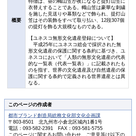
特徴は、昼の幟山笠が夜になると提灯山笠に
衣替えすることである。幟山笠は豪華な刺繍
を施した見送りや幕類などで飾られ、提灯山
概要
笠はその装飾をすべて取り払い、12段307個
の提灯を飾る大規模なものである。
【ユネスコ無形文化遺産登録について】
平成25年にユネスコ総会で採択された無
形文化遺産の保護に関する条約に基づき、ユ
ネスコにおいて「人類の無形文化遺産の代表
的な一覧表（代表一覧表）」に記載されたも
のを指す。世界の文化遺産及び自然遺産の保
護に関する条約で定義される世界遺産とは異
なる。
このページの作成者
都市ブランド創造局総務文化部文化企画課
〒803-8501 北九州市小倉北区城内1番1号
電話：093-582-2391 FAX：093-581-5755
このページに関するお問い合わせ、ご意見等は以下の