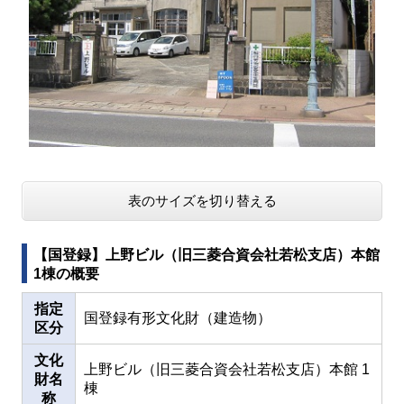
表のサイズを切り替える
【国登録】上野ビル（旧三菱合資会社若松支店）本館
1棟の概要
指定
国登録有形文化財（建造物）
区分
文化
上野ビル（旧三菱合資会社若松支店）本館 1
財名
棟
称