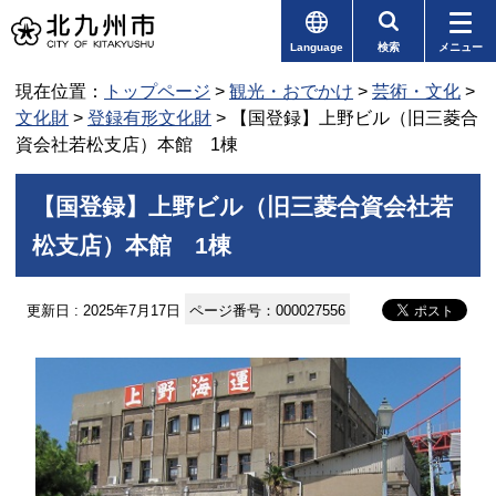
Language
検索
メニュー
現在位置：
トップページ
>
観光・おでかけ
>
芸術・文化
>
文化財
>
登録有形文化財
> 【国登録】上野ビル（旧三菱合
資会社若松支店）本館 1棟
【国登録】上野ビル（旧三菱合資会社若
松支店）本館 1棟
更新日 : 2025年7月17日
ページ番号：000027556