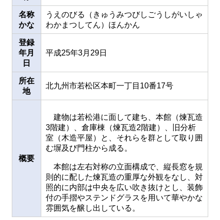
名称
うえのびる（きゅうみつびしごうしがいしゃ
かな
わかまつしてん）ほんかん
登録
年月
平成25年3月29日
日
所在
北九州市若松区本町一丁目10番17号
地
建物は若松港に面して建ち、本館（煉瓦造
3階建）、倉庫棟（煉瓦造2階建）、旧分析
室（木造平屋）と、それらを群として取り囲
む塀及び門柱から成る。
概要
本館は左右対称の立面構成で、縦長窓を規
則的に配した煉瓦造の重厚な外観をなし、対
照的に内部は中央を広い吹き抜けとし、装飾
付の手摺やステンドグラスを用いて華やかな
雰囲気を醸し出している。