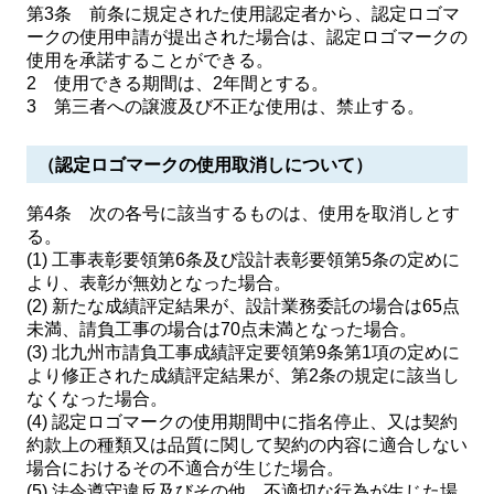
第3条 前条に規定された使用認定者から、認定ロゴマ
ークの使用申請が提出された場合は、認定ロゴマークの
使用を承諾することができる。
2 使用できる期間は、2年間とする。
3 第三者への譲渡及び不正な使用は、禁止する。
（認定ロゴマークの使用取消しについて）
第4条 次の各号に該当するものは、使用を取消しとす
る。
(1) 工事表彰要領第6条及び設計表彰要領第5条の定めに
より、表彰が無効となった場合。
(2) 新たな成績評定結果が、設計業務委託の場合は65点
未満、請負工事の場合は70点未満となった場合。
(3) 北九州市請負工事成績評定要領第9条第1項の定めに
より修正された成績評定結果が、第2条の規定に該当し
なくなった場合。
(4) 認定ロゴマークの使用期間中に指名停止、又は契約
約款上の種類又は品質に関して契約の内容に適合しない
場合におけるその不適合が生じた場合。
(5) 法令遵守違反及びその他、不適切な行為が生じた場