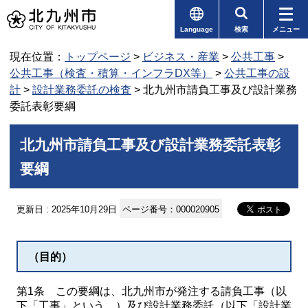
Language
検索
メニュー
現在位置：
トップページ
>
ビジネス・産業
>
公共工事
>
公共工事（検査・積算・インフラDX等）
>
公共工事の設
計
>
設計業務委託の検査
> 北九州市請負工事及び設計業務
委託表彰要綱
北九州市請負工事及び設計業務委託表彰
要綱
更新日 : 2025年10月29日
ページ番号：000020905
（目的）
第1条 この要綱は、北九州市が発注する請負工事（以
下「工事」という。）及び設計業務委託（以下「設計業