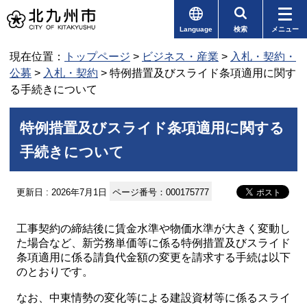
Language
検索
メニュー
現在位置：
トップページ
>
ビジネス・産業
>
入札・契約・
公募
>
入札・契約
> 特例措置及びスライド条項適用に関す
る手続きについて
特例措置及びスライド条項適用に関する
手続きについて
更新日 : 2026年7月1日
ページ番号：000175777
工事契約の締結後に賃金水準や物価水準が大きく変動し
た場合など、新労務単価等に係る特例措置及びスライド
条項適用に係る請負代金額の変更を請求する手続は以下
のとおりです。
なお、中東情勢の変化等による建設資材等に係るスライ