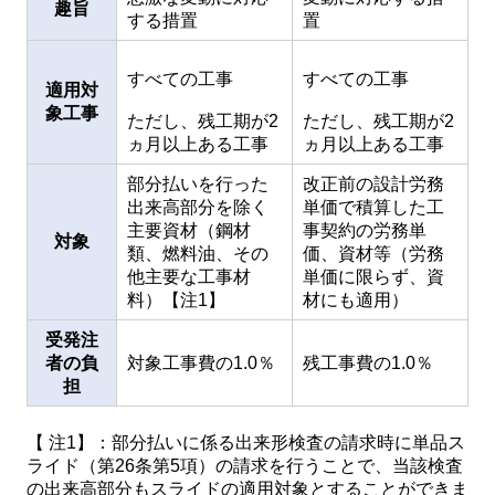
趣旨
する措置
置
すべての工事
すべての工事
適用対
象工事
ただし、残工期が2
ただし、残工期が2
ヵ月以上ある工事
ヵ月以上ある工事
部分払いを行った
改正前の設計労務
出来高部分を除く
単価で積算した工
主要資材（鋼材
事契約の労務単
対象
類、燃料油、その
価、資材等（労務
他主要な工事材
単価に限らず、資
料）【注1】
材にも適用）
受発注
者の負
対象工事費の1.0％
残工事費の1.0％
担
【 注1】：部分払いに係る出来形検査の請求時に単品ス
ライド（第26条第5項）の請求を行うことで、当該検査
の出来高部分もスライドの適用対象とすることができま