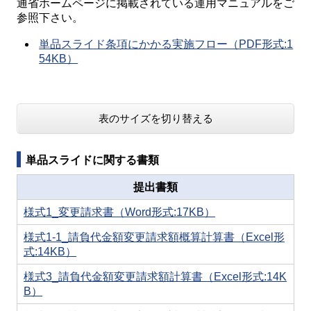
通省ホームページに掲載されている運用マニュアルをご
参照下さい。
単品スライド条項にかかる実施フロー（PDF形式:1
54KB）
表のサイズを切り替える
単品スライドに関する書類
提出書類
様式1_変更請求書（Word形式:17KB）
様式1-1_請負代金額変更請求額概算計算書（Excel形
式:14KB）
様式3_請負代金額変更請求額計算書（Excel形式:14K
B）