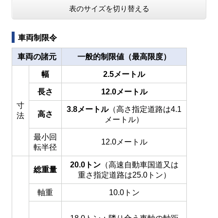
表のサイズを切り替える
車両制限令
車両の諸元
一般的制限値（最高限度）
幅
2.5メートル
長さ
12.0メートル
寸
3.8メートル
（高さ指定道路は4.1
高さ
法
メートル）
最小回
12.0メートル
転半径
20.0トン
（高速自動車国道又は
総重量
重さ指定道路は25.0トン）
軸重
10.0トン