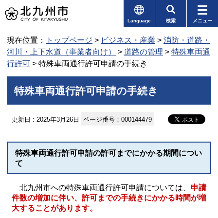
Language
検索
メニュー
現在位置：
トップページ
>
ビジネス・産業
>
消防・道路・
河川・上下水道（事業者向け）
>
道路の管理
>
特殊車両通
行許可
> 特殊車両通行許可申請の手続き
特殊車両通行許可申請の手続き
更新日 : 2025年3月26日
ページ番号：000144479
特殊車両通行許可申請の許可までにかかる期間につい
て
北九州市への特殊車両通行許可申請については、
申請
件数の増加に伴い、許可までの手続きにかかる時間が増
大することがあります。