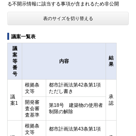
る不開示情報に該当する事項が含まれるため非公開
表のサイズを切り替える
議案一覧表
議
案
結
等
内容
果
番
号
根拠条
都市計画法第42条第1項
文等
ただし書き
議
承
開発審
案1
認
第18号 建築物の使用者
査会審
制限の解除
査基準
根拠条
都市計画法第43条第1項
文等