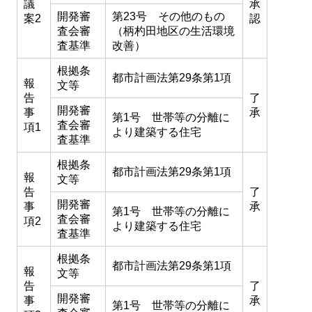
議
承
開発審
第23号 その他のもの
案2
認
査会審
（柄杓田地区の生活環境
査基準
改善）
根拠条
都市計画法第29条第1項
報
文等
告
了
開発審
事
承
第1号 世帯等の分離に
査会審
項1
より建築する住宅
査基準
根拠条
都市計画法第29条第1項
報
文等
告
了
開発審
事
承
第1号 世帯等の分離に
査会審
項2
より建築する住宅
査基準
根拠条
都市計画法第29条第1項
報
文等
告
了
開発審
事
承
第1号 世帯等の分離に