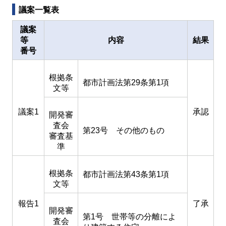
議案一覧表
議案
等
内容
結果
番号
根拠条
都市計画法第29条第1項
文等
議案1
承認
開発審
査会
第23号 その他のもの
審査基
準
根拠条
都市計画法第43条第1項
文等
報告1
了承
開発審
第1号 世帯等の分離によ
査会