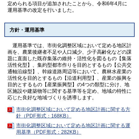
定められる項目が追加されたことから、令和6年4月に
運用基準の改定を行いました。
方針・運用基準
運用基準では、市街化調整区域において定める地区計
画を、農業後継者不足や人口減少、少子高齢化などの課
題に直面した既存集落の維持・活性化を図るもの【集落
活性化型】、集約型都市作りを目的とするもの【公共交
通軸沿線型】、幹線道路周辺等において、農林水産業の
活性化を目的とするもの【沿道利用型】、産業の振興を
目的とするもの【産業振興型】の4つの類型に分け、地
区施設や建築物等に関する基準等を定め、地域の特性に
応じた良好な地域づくりを誘導します。
市街化調整区域において定める地区計画に関する方
針（PDF形式：168KB）
市街化調整区域において定める地区計画に関する運
用基準（PDF形式：282KB）