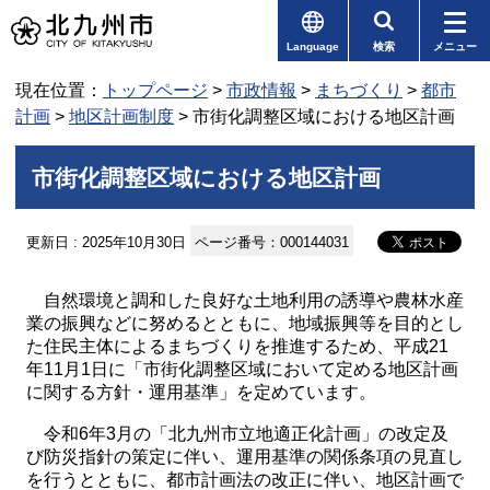
Language
検索
メニュー
現在位置：
トップページ
>
市政情報
>
まちづくり
>
都市
計画
>
地区計画制度
> 市街化調整区域における地区計画
市街化調整区域における地区計画
更新日 : 2025年10月30日
ページ番号：000144031
自然環境と調和した良好な土地利用の誘導や農林水産
業の振興などに努めるとともに、地域振興等を目的とし
た住民主体によるまちづくりを推進するため、平成21
年11月1日に「市街化調整区域において定める地区計画
に関する方針・運用基準」を定めています。
令和6年3月の「北九州市立地適正化計画」の改定及
び防災指針の策定に伴い、運用基準の関係条項の見直し
を行うとともに、都市計画法の改正に伴い、地区計画で