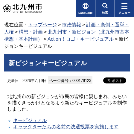
Language
検索
メニュー
現在位置：
トップページ
>
市政情報
>
計画・条例・選挙・
人権
>
構想・計画
>
北九州市・新ビジョン（北九州市基本
構想・基本計画）
>
Action！ロゴ・キービジュアル
> 新ビ
ジョンキービジュアル
新ビジョンキービジュアル
更新日 : 2026年7月9日
ページ番号：000179123
北九州市の新ビジョンが市民の皆様に親しまれ、みらい
を描くきっかけとなるよう新たなキービジュアルを制作
しました。
キービジュアル
キャラクターたちの名前の決選投票を実施します