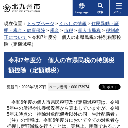
Language
検索
メニュー
現在位置：
トップページ
>
くらしの情報
>
住民異動・証
明・税金・健康保険
>
税金
>
市税
>
個人市民税
>
税制改
正について
> 令和7年度分 個人の市県民税の特別税額控
除（定額減税）
令和7年度分 個人の市県民税の特別税
額控除（定額減税）
更新日 : 2025年2月27日
ページ番号：000173974
令和6年度の個人市県民税額及び定額減税額は、令和
5年中の所得や扶養状況等から算出していますが、令和
5年末時点の「控除対象配偶者以外の同一生計配偶者」
（注）の情報は、令和6年度分において全ての対象者を
把握し定額減税を行うことは、実務上、困難であること