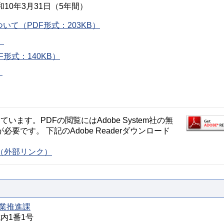
和10年3月31日（5年間）
て（PDF形式：203KB）
）
形式：140KB）
）
ます。PDFの閲覧にはAdobe System社の無
が必要です。 下記のAdobe Readerダウンロード
ージ（外部リンク）
業推進課
城内1番1号