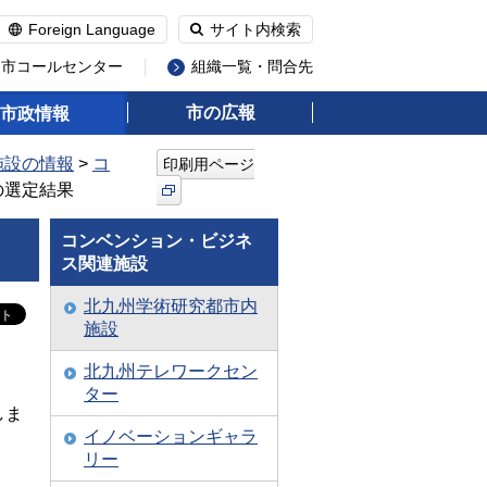
Foreign Language
サイト内検索
州市コールセンター
組織一覧・問合先
市の広報
市政情報
施設の情報
>
コ
印刷用ページ
の選定結果
コンベンション・ビジネ
ス関連施設
北九州学術研究都市内
施設
北九州テレワークセン
ター
しま
イノベーションギャラ
リー