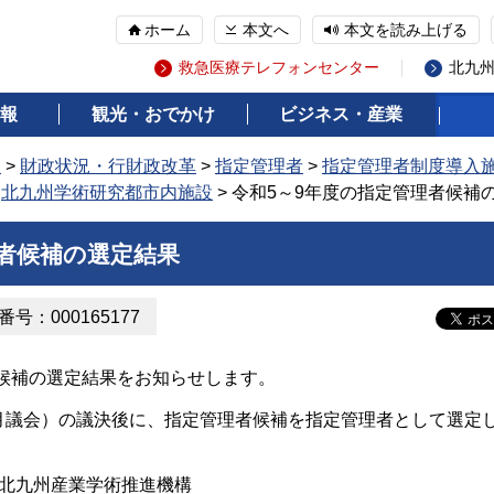
ホーム
本文へ
本文を読み上げる
救急医療テレフォンセンター
北九
報
観光・おでかけ
ビジネス・産業
報
>
財政状況・行財政改革
>
指定管理者
>
指定管理者制度導入
>
北九州学術研究都市内施設
> 令和5～9年度の指定管理者候補
理者候補の選定結果
号：000165177
候補の選定結果をお知らせします。
2月議会）の議決後に、指定管理者候補を指定管理者として選定
人北九州産業学術推進機構