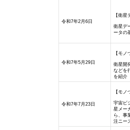
【衛星
令和7年2月6日
衛星デ
ータの
【モノ
令和7年5月29日
衛星開
などを
を紹介
【モノ
宇宙ビ
令和7年7月23日
星メー
ら、事
注ニー