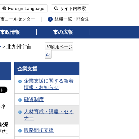
Foreign Language
サイト内検索
州市コールセンター
組織一覧・問合先
市政情報
市の広報
ー
> 北九州宇宙
印刷用ページ
企業支援
企業支援に関する新着
情報・お知らせ
融資制度
ジネ
人材育成・講座・セミ
ナー
を深
販路開拓支援
のた