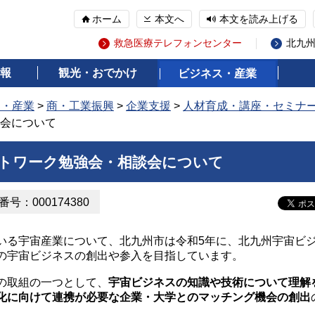
ホーム
本文へ
本文を読み上げる
救急医療テレフォンセンター
北九
報
観光・おでかけ
ビジネス・産業
ス・産業
>
商・工業振興
>
企業支援
>
人材育成・講座・セミナ
会について
トワーク勉強会・相談会について
号：000174380
いる宇宙産業について、北九州市は令和5年に、北九州宇宙ビ
の宇宙ビジネスの創出や参入を目指しています。
の取組の一つとして、
宇宙ビジネスの知識や技術について理解
化に向けて連携が必要な企業・大学とのマッチング機会の創出