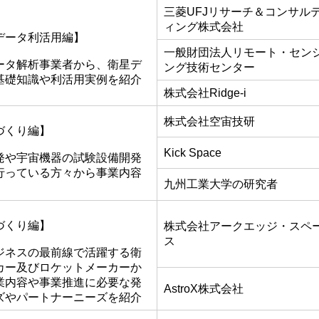
三菱UFJリサーチ＆コンサル
ィング株式会社
データ利活用編】
一般財団法人リモート・セン
ータ解析事業者から、衛星デ
ング技術センター
基礎知識や利活用実例を紹介
株式会社Ridge-i
株式会社空宙技研
づくり編】
Kick Space
発や宇宙機器の試験設備開発
行っている方々から事業内容
九州工業大学の研究者
づくり編】
株式会社アークエッジ・スペ
ス
ジネスの最前線で活躍する衛
カー及びロケットメーカーか
業内容や事業推進に必要な発
AstroX株式会社
ズやパートナーニーズを紹介