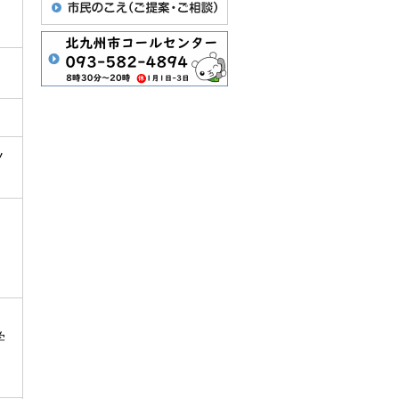
ャ
ノ
学