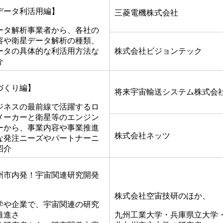
データ利活用編】
三菱電機株式会社
ータ解析事業者から、各社の
容や衛星データ解析の種類、
ータの具体的な利活用方法な
株式会社ビジョンテック
介
づくり編】
将来宇宙輸送システム株式会
ジネスの最前線で活躍するロ
メーカーと衛星等のエンジン
ーから、事業内容や事業推進
株式会社ネッツ
な発注ニーズやパートナーニ
紹介
州市内発！宇宙関連研究開発
】
株式会社空宙技研のほか、
学や企業で、宇宙関連の研究
推進さ
九州工業大学・兵庫県立大学