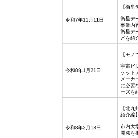
【衛星
衛星デ
令和7年11月11日
事業内
衛星デ
どを紹
【モノ
宇宙ビ
令和8年1月21日
ケット
メーカ
に必要
ーズを
【北九
紹介編
市内大
令和8年2月18日
開発を