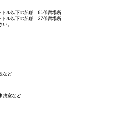
ートル以下の船舶 81係留場所
ートル以下の船舶 27係留場所
さい。
設など
事務室など