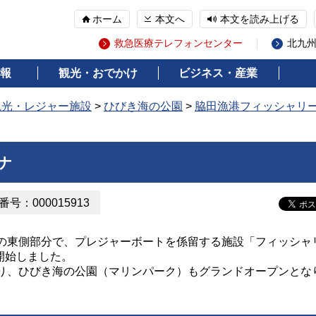
ホーム
本文へ
本文を読み上げる
救急医療テレフォンセンター
北九
報
観光・おでかけ
ビジネス・産業
観光・レジャー施設
>
ひびき海の公園
>
脇田漁港フィッシャリ
ナ
号：000015913
の東側部分で、プレジャーボートを係留する施設「フィッシャ
を開始しました。
り、ひびき海の公園（マリンパーク）もグランドオープンとな