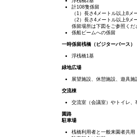
浮桟橋2基
計108隻係留
（1）長さ4メートル以上8メ
（2）長さ4メートル以上9メ
係留場所は下図をご参照くだ
係船ビームへの係留
一時係留桟橋（ビジターバース）
浮桟橋1基
緑地広場
展望施設、休憩施設、遊具施
交流棟
交流室（会議室）やトイレ、
園路
駐車場
桟橋利用者と一般来園者共用