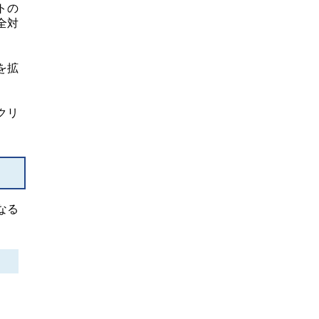
トの
全対
を拡
クリ
なる