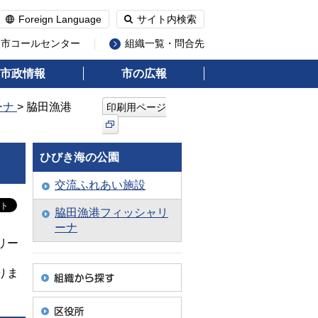
Foreign Language
サイト内検索
州市コールセンター
組織一覧・問合先
市政情報
市の広報
ーナ
> 脇田漁港
印刷用ページ
ひびき海の公園
交流ふれあい施設
脇田漁港フィッシャリ
ーナ
リー
りま