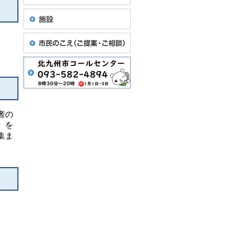
者の
〕を
集ま