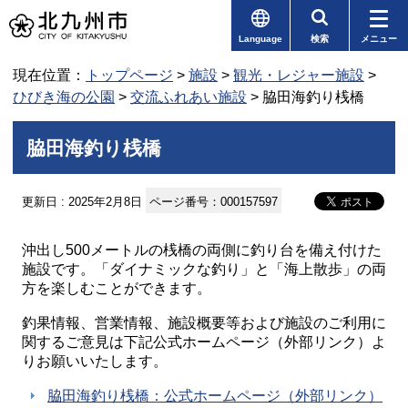
Language
検索
メニュー
現在位置：
トップページ
>
施設
>
観光・レジャー施設
>
ひびき海の公園
>
交流ふれあい施設
> 脇田海釣り桟橋
脇田海釣り桟橋
更新日 : 2025年2月8日
ページ番号：000157597
沖出し500メートルの桟橋の両側に釣り台を備え付けた
施設です。「ダイナミックな釣り」と「海上散歩」の両
方を楽しむことができます。
釣果情報、営業情報、施設概要等および施設のご利用に
関するご意見は下記公式ホームページ（外部リンク）よ
りお願いいたします。
脇田海釣り桟橋：公式ホームページ（外部リンク）