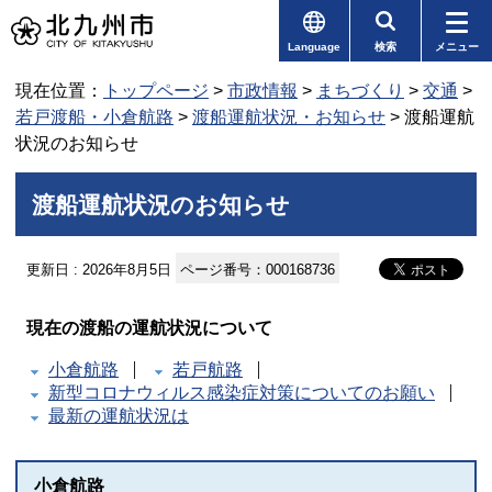
Language
検索
メニュー
現在位置：
トップページ
>
市政情報
>
まちづくり
>
交通
>
若戸渡船・小倉航路
>
渡船運航状況・お知らせ
> 渡船運航
状況のお知らせ
渡船運航状況のお知らせ
更新日 : 2026年8月5日
ページ番号：000168736
現在の渡船の運航状況について
小倉航路
若戸航路
新型コロナウィルス感染症対策についてのお願い
最新の運航状況は
小倉航路