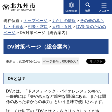
Language
検索
メニュー
現在位置：
トップページ
>
くらしの情報
>
その他の暮ら
し・手続き
>
相談・窓口
>
人権・女性
>
DV対策のための
ページ
> DV対策ページ（総合案内）
DV対策ページ（総合案内）
更新日 : 2025年5月15日
ページ番号：000165087
DVとは？
DVとは、「ドメスティック・バイオレンス」の略で、
一般的には「夫や恋人など親密な関係にある、または関
係のあった者からの暴力」という意味で使用されます。
詳しくは以下の「DVとは？」をクリックしてくださ