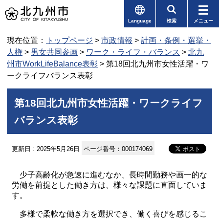
Language
検索
メニュー
現在位置：
トップページ
>
市政情報
>
計画・条例・選挙・
人権
>
男女共同参画
>
ワーク・ライフ・バランス
>
北九
州市WorkLifeBalance表彰
> 第18回北九州市女性活躍・ワ
ークライフバランス表彰
第18回北九州市女性活躍・ワークライフ
バランス表彰
更新日 : 2025年5月26日
ページ番号：000174069
少子高齢化が急速に進むなか、長時間勤務や画一的な
労働を前提とした働き方は、様々な課題に直面していま
す。
多様で柔軟な働き方を選択でき、働く喜びを感じるこ