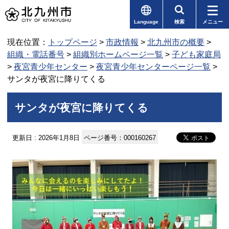
Language
検索
メニュー
現在位置：
トップページ
>
市政情報
>
北九州市の概要
>
組織・電話番号
>
組織別ホームページ一覧
>
子ども家庭局
>
夜宮青少年センター
>
夜宮青少年センターページ一覧
>
サンタが夜宮に降りてくる
サンタが夜宮に降りてくる
更新日 : 2026年1月8日
ページ番号：000160267