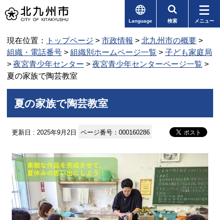
Language
検索
メニュー
現在位置：
トップページ
>
市政情報
>
北九州市の概要
>
組織・電話番号
>
組織別ホームページ一覧
>
子ども家庭局
>
夜宮青少年センター
>
夜宮青少年センターページ一覧
>
夏の家族で陶芸教室
夏の家族で陶芸教室
更新日 : 2025年9月2日
ページ番号：000160286