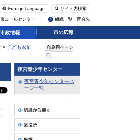
Foreign Language
サイト内検索
州市コールセンター
組織一覧・問合先
市の広報
市政情報
覧
>
子ども家庭
印刷用ページ
夜宮青少年センター
夜宮青少年センターペ
ージ一覧
級、
た。