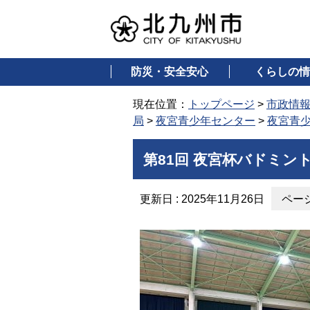
防災・安全安心
くらしの情
現在位置：
トップページ
>
市政情
局
>
夜宮青少年センター
>
夜宮青
第81回 夜宮杯バドミン
更新日 : 2025年11月26日
ページ