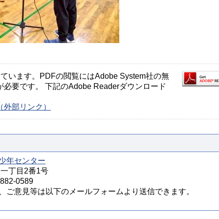
ます。PDFの閲覧にはAdobe System社の無
が必要です。 下記のAdobe Readerダウンロード
ージ（外部リンク）
少年センター
宮一丁目2番1号
82-0589
、ご意見等は以下のメールフォームより送信できます。