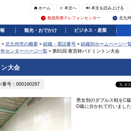
ホーム
本文へ
本文を読み上げる
救急医療テレフォンセンター
北九
報
観光・おでかけ
ビジネス・産業
報
>
北九州市の概要
>
組織・電話番号
>
組織別ホームページ一
少年センターページ一覧
> 第81回 夜宮杯バドミントン大会
トン大会
番号：000160287
男女別のダブルス戦をC
D級に分かれて行いまし