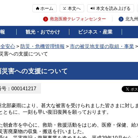
ホーム
本文へ
本文を読み上げる
救急医療テレフォンセンター
北九
報
観光・おでかけ
ビジネス・産業
安全安心
>
防災・危機管理情報
>
市の被災地支援の取組・事業
雨災害への支援について
豪雨災害への支援について
：000141217
州北部豪雨により、甚大な被害を受けられました皆さまに対し
とともに、一刻も早い復旧復興を願っております。
朝倉市を中心に、救助・救援活動をはじめ、医療・保健、給
災害廃棄物の収集・搬送を行いました。
け、災害復旧・復興事業を進めるため、平成29年10月から、