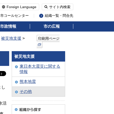
Foreign Language
サイト内検索
州市コールセンター
組織一覧・問合先
市政情報
市の広報
>
被災地支援
>
印刷用ページ
被災地支援
東日本大震災に関する
情報
熊本地震
まし
その他
水活
東