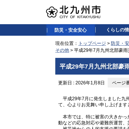
くらしの情
防災・安全安心
現在位置：
トップページ
>
防災・
その他
> 平成29年7月九州北部豪
平成29年7月九州北部
更新日 : 2026年1月8日
ページ番号
平成29年7月に発生しました九
て、心よりお見舞い申し上げます
本市では、特に被害の大きかった
動などの応急対応や避難所運営、
被災地からの人的支援の要請を受