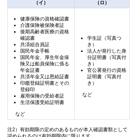
（イ）
（ロ）
健康保険の資格確認書
介護保険被保険者証
後期高齢者医療の資格
確認書
学生証（写真つ
共済組合員証
き）
国民年金手帳
法人が発行した身
国民年金、厚生年金保
分証明書（写真付
険又は船員保険に係る
き）
年金証書
官公署発行の資格
共済年金又は恩給証書
証明書（写真付
印鑑登録証明書とその
き）
登録印
など
雇用保険の受給者証
生活保護受給証明書
など
注2）有効期限の定めのあるものが本人確認書類として
認められるのは有効期限内に限ります。