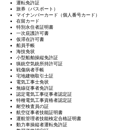
運転免許証
旅券（パスポート）
マイナンバーカード（個人番号カード）
在留カード
特別永住者証明書
一次庇護許可書
仮滞在許可書
船員手帳
海技免状
小型船舶操縦免許証
猟銃空気銃所持許可証
戦傷病者手帳
宅地建物取引士証
電気工事士免状
無線従事者免許証
認定電気工事従事者認定証
特種電気工事資格者認定証
耐空検査員の証
航空従事者技能証明書
運航管理者技能検定合格証明書
動力車操縦者運転免許証