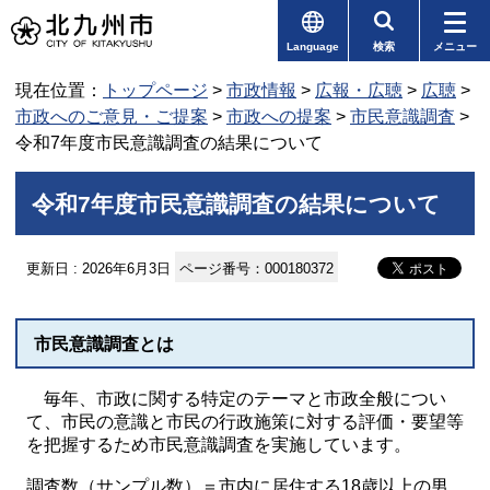
Language
検索
メニュー
現在位置：
トップページ
>
市政情報
>
広報・広聴
>
広聴
>
市政へのご意見・ご提案
>
市政への提案
>
市民意識調査
>
令和7年度市民意識調査の結果について
令和7年度市民意識調査の結果について
更新日 : 2026年6月3日
ページ番号：000180372
市民意識調査とは
毎年、市政に関する特定のテーマと市政全般につい
て、市民の意識と市民の行政施策に対する評価・要望等
を把握するため市民意識調査を実施しています。
調査数（サンプル数）＝市内に居住する18歳以上の男