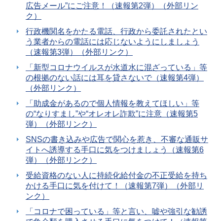
広告メール”にご注意！（速報第2弾）（外部リン
ク）
行政機関名をかたる電話、行政から委託されたとい
う業者からの電話には応じないようにしましょう
（速報第3弾）（外部リンク）
「新型コロナウイルスが水道水に混ざっている」等
の根拠のない話には耳を貸さないで（速報第4弾）
（外部リンク）
「助成金があるので個人情報を教えてほしい」等
の“なりすまし”や“オレオレ詐欺”に注意（速報第5
弾）（外部リンク）
SNSの書き込みや広告で関心を惹き、不審な通販サ
イトへ誘導する手口に気をつけましょう（速報第6
弾）（外部リンク）
受給資格のない人に持続化給付金の不正受給を持ち
かける手口に気を付けて！（速報第7弾）（外部リ
ンク）
「コロナで困っている」等と言い、嘘や強引な勧誘